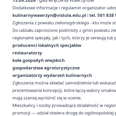
15.09.2026
- gala wręczenia Wawrzynów
Dodatkowe informacje i regulamin organizator udos
kulinarnywawrzyn@vistula.edu.pl
i
tel. 501 838
Zgłoszenia z powiatu zielonogórskiego - kto może s
Do udziału zaproszono podmioty z gmin powiatu zi
regionalne specjały, jak i tych, którzy je serwują 
producenci lokalnych specjałów
restauratorzy
koła gospodyń wiejskich
gospodarstwa agroturystyczne
organizatorzy wydarzeń kulinarnych
Zgłoszenia można składać samodzielnie lub wskazać
prezentowania koncepcji, które łączą walory smakowe
mają szansę wyróżnić się w ocenie.
Mieszkańcy i osoby prowadzące działalność w regio
promocji — udział otwiera drogę do ogólnopolskiej