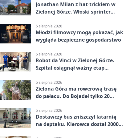
Jonathan Milan z hat-trickiem w
Zielonej Górze. Włoski sprinter
znów był pierwszy
5 sierpnia 2026
Młodzi filmowcy mogą pokazać, jak
wygląda bezpieczne gospodarstwo
5 sierpnia 2026
Robot da Vinci w Zielonej Górze.
Szpital osiągnął ważny etap
rozwoju
5 sierpnia 2026
Zielona Góra ma rowerową trasę
do pałacu. Do Bojadeł tylko 20
kilometrów
5 sierpnia 2026
Dostawczy bus zniszczył latarnię
na deptaku. Kierowca dostał 2000
zł