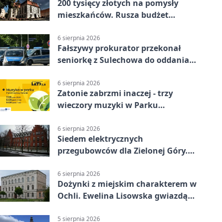
200 tysięcy złotych na pomysły
mieszkańców. Rusza budżet
obywatelski
6 sierpnia 2026
Fałszywy prokurator przekonał
seniorkę z Sulechowa do oddania
22 tys. zł
6 sierpnia 2026
Zatonie zabrzmi inaczej - trzy
wieczory muzyki w Parku
Książęcym
6 sierpnia 2026
Siedem elektrycznych
przegubowców dla Zielonej Góry.
To dopiero początek
6 sierpnia 2026
Dożynki z miejskim charakterem w
Ochli. Ewelina Lisowska gwiazdą
wydarzenia
5 sierpnia 2026