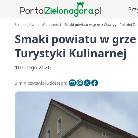
Prz
Strona główna
Wiadomości
Smaki powiatu w grze o Wawrzyn Polskiej Tury
Smaki powiatu w grze
Turystyki Kulinarnej
10 lutego 2026
2 min czytania
Udostępnij