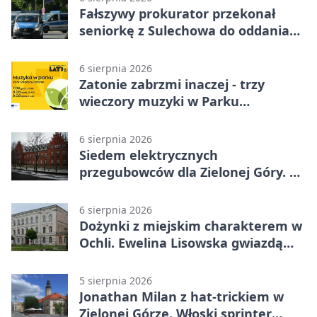
Fałszywy prokurator przekonał
seniorkę z Sulechowa do oddania
22 tys. zł
6 sierpnia 2026
Zatonie zabrzmi inaczej - trzy
wieczory muzyki w Parku
Książęcym
6 sierpnia 2026
Siedem elektrycznych
przegubowców dla Zielonej Góry. To
dopiero początek
6 sierpnia 2026
Dożynki z miejskim charakterem w
Ochli. Ewelina Lisowska gwiazdą
wydarzenia
5 sierpnia 2026
Jonathan Milan z hat-trickiem w
Zielonej Górze. Włoski sprinter