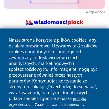
autopromocja
Nasza strona korzysta z plików cookies, aby
działała prawidłowo. Używamy także plików
cookies i podobnych technologii od
zewnętrznych dostawców w celach
analitycznych, marketingowych i
Copyright © 2026 portalzielonagora.pl Wszystkie prawa
społecznościowych. Informacje te mogą być
zastrzeżone.
przetwarzane również przez naszych
partnerów. Kontynuując korzystanie ze
strony lub klikając „Przechodzę do serwisu",
Polityka
Polityka
News
Autorzy
wyrażasz zgodę na użycie dodatkowych
Prywatności
Cookies
plików cookies zgodnie z naszą
polityką
.
.
prywatności
Zaawansowane ustawienia