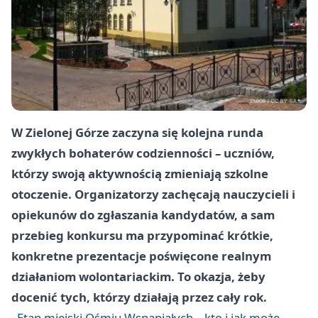
W Zielonej Górze zaczyna się kolejna runda
zwykłych bohaterów codzienności – uczniów,
którzy swoją aktywnością zmieniają szkolne
otoczenie. Organizatorzy zachęcają nauczycieli i
opiekunów do zgłaszania kandydatów, a sam
przebieg konkursu ma przypominać krótkie,
konkretne prezentacje poświęcone realnym
działaniom wolontariackim. To okazja, żeby
docenić tych, którzy działają przez cały rok.
Etap miejski Ośmiu Wspaniałych – kto i jak może