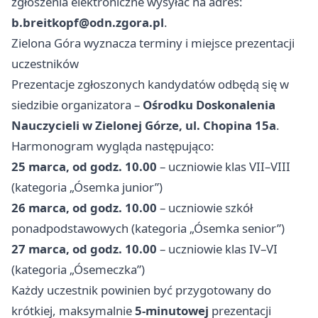
zgłoszenia elektroniczne wysyłać na adres:
b.breitkopf@odn.zgora.pl
.
Zielona Góra wyznacza terminy i miejsce prezentacji
uczestników
Prezentacje zgłoszonych kandydatów odbędą się w
siedzibie organizatora –
Ośrodku Doskonalenia
Nauczycieli w Zielonej Górze, ul. Chopina 15a
.
Harmonogram wygląda następująco:
25 marca, od godz. 10.00
– uczniowie klas VII–VIII
(kategoria „Ósemka junior”)
26 marca, od godz. 10.00
– uczniowie szkół
ponadpodstawowych (kategoria „Ósemka senior”)
27 marca, od godz. 10.00
– uczniowie klas IV–VI
(kategoria „Ósemeczka”)
Każdy uczestnik powinien być przygotowany do
krótkiej, maksymalnie
5‑minutowej
prezentacji