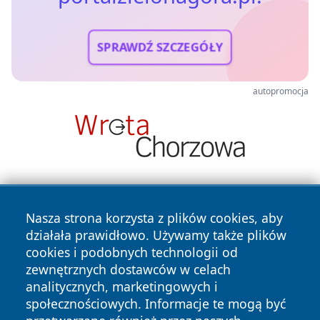
SPRAWDŹ SZCZEGÓŁY
autopromocja
Nasza strona korzysta z plików cookies, aby
działała prawidłowo. Używamy także plików
cookies i podobnych technologii od
zewnętrznych dostawców w celach
Copyright © 2026 portalzielonagora.pl Wszystkie prawa
analitycznych, marketingowych i
zastrzeżone.
społecznościowych. Informacje te mogą być