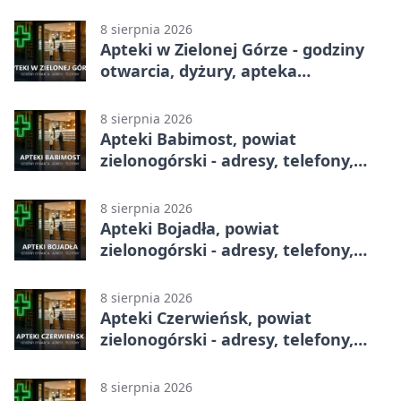
lidze. Po przerwie gospodarze
urządzili sobie festiwal strzelecki
8 sierpnia 2026
Apteki w Zielonej Górze - godziny
otwarcia, dyżury, apteka
całodobowa
8 sierpnia 2026
Apteki Babimost, powiat
zielonogórski - adresy, telefony,
godziny otwarcia
8 sierpnia 2026
Apteki Bojadła, powiat
zielonogórski - adresy, telefony,
godziny otwarcia
8 sierpnia 2026
Apteki Czerwieńsk, powiat
zielonogórski - adresy, telefony,
godziny otwarcia
8 sierpnia 2026