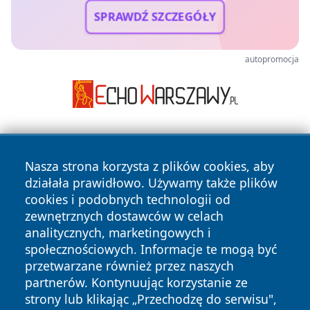
SPRAWDŹ SZCZEGÓŁY
autopromocja
Nasza strona korzysta z plików cookies, aby
działała prawidłowo. Używamy także plików
cookies i podobnych technologii od
zewnętrznych dostawców w celach
Copyright © 2026 portalzielonagora.pl Wszystkie prawa
analitycznych, marketingowych i
zastrzeżone.
społecznościowych. Informacje te mogą być
przetwarzane również przez naszych
partnerów. Kontynuując korzystanie ze
Polityka
Polityka
News
Autorzy
strony lub klikając „Przechodzę do serwisu",
Prywatności
Cookies