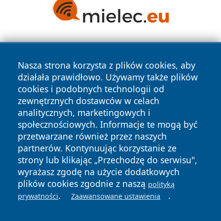
Nasza strona korzysta z plików cookies, aby
działała prawidłowo. Używamy także plików
cookies i podobnych technologii od
zewnętrznych dostawców w celach
Copyright © 2026 portalzielonagora.pl Wszystkie prawa
analitycznych, marketingowych i
zastrzeżone.
społecznościowych. Informacje te mogą być
przetwarzane również przez naszych
partnerów. Kontynuując korzystanie ze
Polityka
Polityka
News
Autorzy
strony lub klikając „Przechodzę do serwisu",
Prywatności
Cookies
wyrażasz zgodę na użycie dodatkowych
plików cookies zgodnie z naszą
polityką
.
.
prywatności
Zaawansowane ustawienia