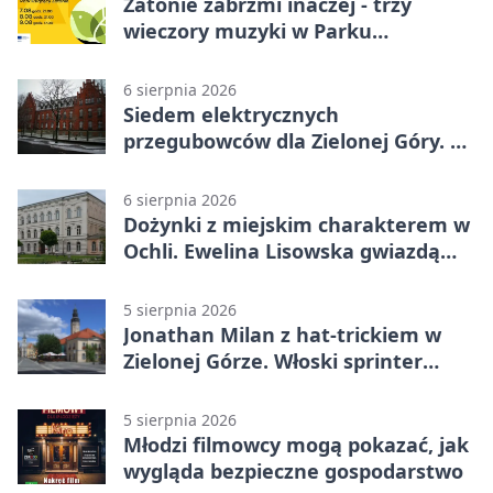
Zatonie zabrzmi inaczej - trzy
wieczory muzyki w Parku
Książęcym
6 sierpnia 2026
Siedem elektrycznych
przegubowców dla Zielonej Góry. To
dopiero początek
6 sierpnia 2026
Dożynki z miejskim charakterem w
Ochli. Ewelina Lisowska gwiazdą
wydarzenia
5 sierpnia 2026
Jonathan Milan z hat-trickiem w
Zielonej Górze. Włoski sprinter
znów był pierwszy
5 sierpnia 2026
Młodzi filmowcy mogą pokazać, jak
wygląda bezpieczne gospodarstwo