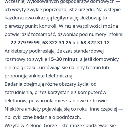
wcześniej wylosowanych gospodarstw domowych —
ich wizyty zwykle poprzedza list z urzędu. Na wstępie
każdorazowo okazują legitymację służbową; to
pierwszy punkt kontroli. W razie wątpliwości można
potwierdzić tożsamość, dzwoniąc pod numery infolinii
—
22 279 99 99
,
68 322 31 25
lub
68 322 31 12
.
Ankieterzy podkreślają, że czas standardowej
rozmowy to zwykle
15–30 minut
, a jeśli domownicy
nie mają czasu, umówiają się na inny termin lub
proponują ankietę telefoniczną.
Badania obejmują różne obszary życia: od
zatrudnienia, przez korzystanie z komputerów i
telefonów, po warunki mieszkaniowe i zdrowie.
Niektóre ankiety pojawiają się co roku, inne częściej —
np. cykliczne badania o podróżach.
Wizyta w Zielonej Górze – kto może spodziewać się