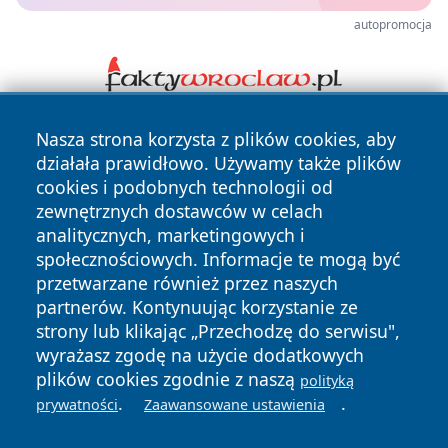
autopromocja
Nasza strona korzysta z plików cookies, aby
działała prawidłowo. Używamy także plików
cookies i podobnych technologii od
zewnętrznych dostawców w celach
analitycznych, marketingowych i
Copyright © 2026 portalzielonagora.pl Wszystkie prawa
społecznościowych. Informacje te mogą być
zastrzeżone.
przetwarzane również przez naszych
partnerów. Kontynuując korzystanie ze
strony lub klikając „Przechodzę do serwisu",
Polityka
Polityka
wyrażasz zgodę na użycie dodatkowych
News
Autorzy
Prywatności
Cookies
plików cookies zgodnie z naszą
polityką
.
.
prywatności
Zaawansowane ustawienia