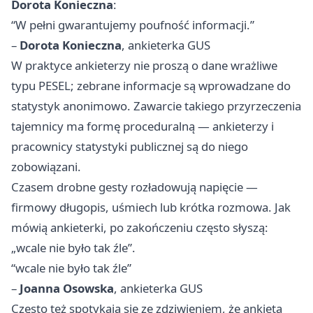
Dorota Konieczna
:
“W pełni gwarantujemy poufność informacji.”
–
Dorota Konieczna
, ankieterka GUS
W praktyce ankieterzy nie proszą o dane wrażliwe
typu PESEL; zebrane informacje są wprowadzane do
statystyk anonimowo. Zawarcie takiego przyrzeczenia
tajemnicy ma formę proceduralną — ankieterzy i
pracownicy statystyki publicznej są do niego
zobowiązani.
Czasem drobne gesty rozładowują napięcie —
firmowy długopis, uśmiech lub krótka rozmowa. Jak
mówią ankieterki, po zakończeniu często słyszą:
„wcale nie było tak źle”.
“wcale nie było tak źle”
–
Joanna Osowska
, ankieterka GUS
Często też spotykają się ze zdziwieniem, że ankieta