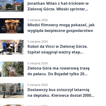
Jonathan Milan z hat-trickiem w
Zielonej Górze. Włoski sprinter
znów był pierwszy
5 sierpnia 2026
Młodzi filmowcy mogą pokazać, jak
wygląda bezpieczne gospodarstwo
5 sierpnia 2026
Robot da Vinci w Zielonej Górze.
Szpital osiągnął ważny etap
rozwoju
5 sierpnia 2026
Zielona Góra ma rowerową trasę
do pałacu. Do Bojadeł tylko 20
kilometrów
5 sierpnia 2026
Dostawczy bus zniszczył latarnię
na deptaku. Kierowca dostał 2000
zł