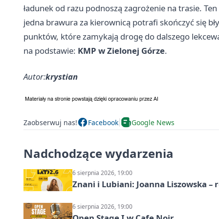
ładunek od razu podnoszą zagrożenie na trasie. Te
jedna brawura za kierownicą potrafi skończyć się bł
punktów, które zamykają drogę do dalszego lekcew
na podstawie:
KMP w Zielonej Górze
.
Autor:
krystian
Zaobserwuj nas!
Facebook
Google News
Nadchodzące wydarzenia
6 sierpnia 2026, 19:00
Znani i Lubiani: Joanna Liszowska – 
6 sierpnia 2026, 19:00
Open Stage I w Cafe Noir