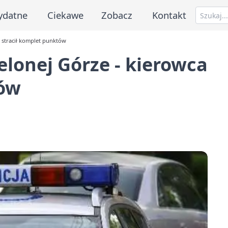
ydatne
Ciekawe
Zobacz
Kontakt
 stracił komplet punktów
elonej Górze - kierowca
tów