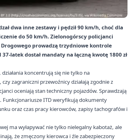
ał dwa inne zestawy i pędził 90 km/h, choć dla
zenie do 50 km/h. Zielonogórscy policjanci
u Drogowego prowadzą trzydniowe kontrole
 37-latek dostał mandaty na łączną kwotę
1800 zł
 działania koncentrują się nie tylko na
 czy zagraniczni przewoźnicy działają zgodnie z
cjanci oceniają stan techniczny pojazdów. Sprawdzają
e. Funkcjonariusze ITD weryfikują dokumenty
unku oraz czas pracy kierowców, zapisy tachografów i
owej ma wyłapywać nie tylko nielegalny kabotaż, ale
nają, że zmęczony kierowca i źle zabezpieczony