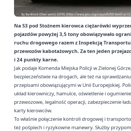
Na S3 pod Stożnem kierowca ciężarówki wyprzedz
pojazdów powyżej 3,5 tony obowiązywało ogranic
ruchu drogowego razem z Inspekcją Transport
przewozów kabotażowych. Za ten jeden przejazd
i
24 punkty karne
.
Jak podaje Komenda Miejska Policji w Zielonej Górze,
bezpieczeństwie na drogach, ale też na sprawdzaniu,
przepisami obowiązującymi w Unii Europejskiej. Poli
układ kierowniczy, hamulce, oświetlenie i ogumieni
przewozowe, legalność operacji, zabezpieczenie ład
karty kierowców.
To właśnie połączenie kontroli drogowej i transport
też pośpiech i ryzykowne manewry. Służby przypomi