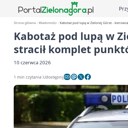
Prz
Strona główna
Wiadomości
Kabotaż pod lupą w Zielonej Górze - kierowca
Kabotaż pod lupą w Zi
stracił komplet punk
10 czerwca 2026
1 min czytania
Udostępnij