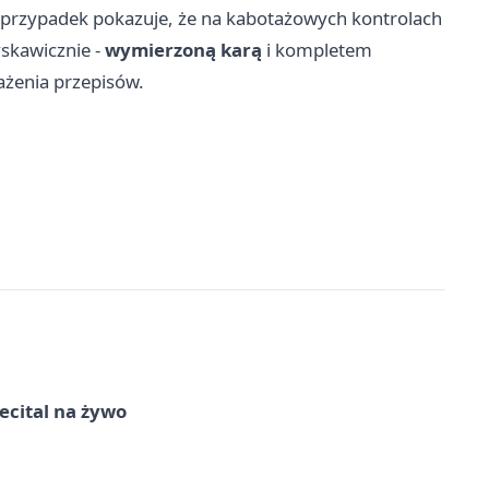
n przypadek pokazuje, że na kabotażowych kontrolach
yskawicznie -
wymierzoną karą
i kompletem
ażenia przepisów.
recital na żywo