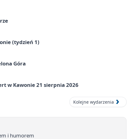
órze
nie (tydzień 1)
elona Góra
ert w Kawonie 21 sierpnia 2026
Kolejne wydarzenia
osem i humorem