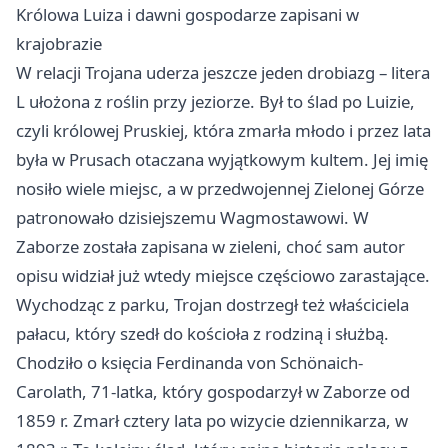
Królowa Luiza i dawni gospodarze zapisani w
krajobrazie
W relacji Trojana uderza jeszcze jeden drobiazg – litera
L ułożona z roślin przy jeziorze. Był to ślad po Luizie,
czyli królowej Pruskiej, która zmarła młodo i przez lata
była w Prusach otaczana wyjątkowym kultem. Jej imię
nosiło wiele miejsc, a w przedwojennej Zielonej Górze
patronowało dzisiejszemu Wagmostawowi. W
Zaborze została zapisana w zieleni, choć sam autor
opisu widział już wtedy miejsce częściowo zarastające.
Wychodząc z parku, Trojan dostrzegł też właściciela
pałacu, który szedł do kościoła z rodziną i służbą.
Chodziło o księcia Ferdinanda von Schönaich-
Carolath, 71-latka, który gospodarzył w Zaborze od
1859 r. Zmarł cztery lata po wizycie dziennikarza, w