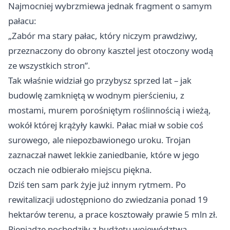
Najmocniej wybrzmiewa jednak fragment o samym
pałacu:
„Zabór ma stary pałac, który niczym prawdziwy,
przeznaczony do obrony kasztel jest otoczony wodą
ze wszystkich stron”.
Tak właśnie widział go przybysz sprzed lat – jak
budowlę zamkniętą w wodnym pierścieniu, z
mostami, murem porośniętym roślinnością i wieżą,
wokół której krążyły kawki. Pałac miał w sobie coś
surowego, ale niepozbawionego uroku. Trojan
zaznaczał nawet lekkie zaniedbanie, które w jego
oczach nie odbierało miejscu piękna.
Dziś ten sam park żyje już innym rytmem. Po
rewitalizacji udostępniono do zwiedzania ponad 19
hektarów terenu, a prace kosztowały prawie 5 mln zł.
Pieniądze pochodziły z budżetu województwa