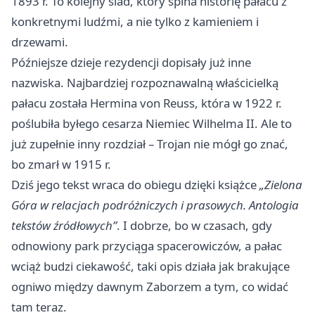
1893 r. To kolejny ślad, który spina historię pałacu z
konkretnymi ludźmi, a nie tylko z kamieniem i
drzewami.
Późniejsze dzieje rezydencji dopisały już inne
nazwiska. Najbardziej rozpoznawalną właścicielką
pałacu została Hermina von Reuss, która w 1922 r.
poślubiła byłego cesarza Niemiec Wilhelma II. Ale to
już zupełnie inny rozdział – Trojan nie mógł go znać,
bo zmarł w 1915 r.
Dziś jego tekst wraca do obiegu dzięki książce
„Zielona
Góra w relacjach podróżniczych i prasowych. Antologia
tekstów źródłowych”
. I dobrze, bo w czasach, gdy
odnowiony park przyciąga spacerowiczów, a pałac
wciąż budzi ciekawość, taki opis działa jak brakujące
ogniwo między dawnym Zaborzem a tym, co widać
tam teraz.