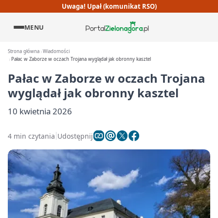
Uwaga! Upał (komunikat RSO)
MENU
Strona główna
Wiadomości
Pałac w Zaborze w oczach Trojana wyglądał jak obronny kasztel
Pałac w Zaborze w oczach Trojana
wyglądał jak obronny kasztel
10 kwietnia 2026
4 min czytania
Udostępnij