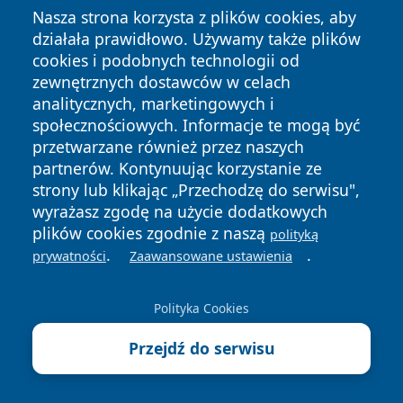
Nasza strona korzysta z plików cookies, aby
działała prawidłowo. Używamy także plików
cookies i podobnych technologii od
zewnętrznych dostawców w celach
analitycznych, marketingowych i
społecznościowych. Informacje te mogą być
Copyright © 2026 portalzielonagora.pl Wszystkie prawa
przetwarzane również przez naszych
zastrzeżone.
partnerów. Kontynuując korzystanie ze
strony lub klikając „Przechodzę do serwisu",
Polityka
Polityka
wyrażasz zgodę na użycie dodatkowych
News
Autorzy
Prywatności
Cookies
plików cookies zgodnie z naszą
polityką
.
.
prywatności
Zaawansowane ustawienia
Polityka Cookies
Przejdź do serwisu