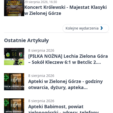
29 sierpnia 2026, 16:30
Koncert Królewski - Majestat Klasyki
w Zielonej Górze
Kolejne wydarzenia
Ostatnie Artykuły
8 sierpnia 2026
[PIŁKA NOŻNA] Lechia Zielona Góra
– Sokół Kleczew 6:1 w Betclic 2.
lidze. Po przerwie gospodarze
urządzili sobie festiwal strzelecki
8 sierpnia 2026
Apteki w Zielonej Górze - godziny
otwarcia, dyżury, apteka
całodobowa
8 sierpnia 2026
Apteki Babimost, powiat
zielonogórski - adresy, telefony,