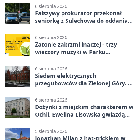
6 sierpnia 2026
Fałszywy prokurator przekonał
seniorkę z Sulechowa do oddania
22 tys. zł
6 sierpnia 2026
Zatonie zabrzmi inaczej - trzy
wieczory muzyki w Parku
Książęcym
6 sierpnia 2026
Siedem elektrycznych
przegubowców dla Zielonej Góry. To
dopiero początek
6 sierpnia 2026
Dożynki z miejskim charakterem w
Ochli. Ewelina Lisowska gwiazdą
wydarzenia
5 sierpnia 2026
Jonathan Milan z hat-trickiem w