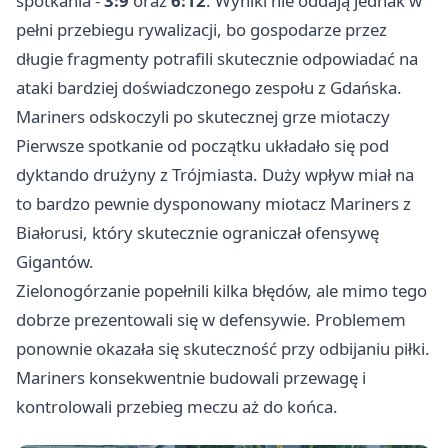
spotkania -
3:9
oraz
6:12
. Wyniki nie oddają jednak w
pełni przebiegu rywalizacji, bo gospodarze przez
długie fragmenty potrafili skutecznie odpowiadać na
ataki bardziej doświadczonego zespołu z Gdańska.
Mariners odskoczyli po skutecznej grze miotaczy
Pierwsze spotkanie od początku układało się pod
dyktando drużyny z Trójmiasta. Duży wpływ miał na
to bardzo pewnie dysponowany miotacz Mariners z
Białorusi, który skutecznie ograniczał ofensywę
Gigantów.
Zielonogórzanie popełnili kilka błędów, ale mimo tego
dobrze prezentowali się w defensywie. Problemem
ponownie okazała się skuteczność przy odbijaniu piłki.
Mariners konsekwentnie budowali przewagę i
kontrolowali przebieg meczu aż do końca.