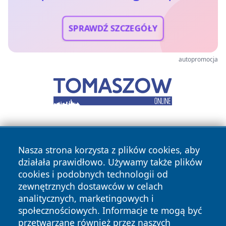
SPRAWDŹ SZCZEGÓŁY
autopromocja
Nasza strona korzysta z plików cookies, aby
działała prawidłowo. Używamy także plików
cookies i podobnych technologii od
zewnętrznych dostawców w celach
Copyright © 2026 portalzielonagora.pl Wszystkie prawa
analitycznych, marketingowych i
zastrzeżone.
społecznościowych. Informacje te mogą być
przetwarzane również przez naszych