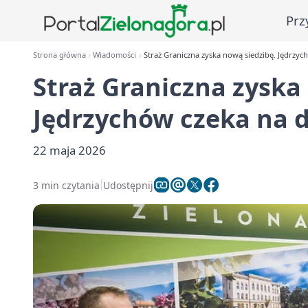
Prz
Strona główna
Wiadomości
Straż Graniczna zyska nową siedzibę. Jędrzyc
Straż Graniczna zyska
Jędrzychów czeka na 
22 maja 2026
3 min czytania
Udostępnij