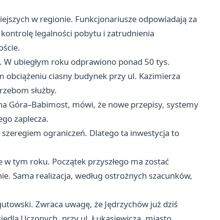
ejszych w regionie. Funkcjonariusze odpowiadają za
kontrolę legalności pobytu i zatrudnienia
oście.
ie. W ubiegłym roku odprawiono ponad 50 tys.
 obciążeniu ciasny budynek przy ul. Kazimierza
trzebom służby.
ona Góra–Babimost, mówi, że nowe przepisy, systemy
ego zaplecza.
 szeregiem ograniczeń. Dlatego ta inwestycja to
ze w tym roku. Początek przyszłego ma zostać
ie. Sama realizacja, według ostrożnych szacunków,
gutowski. Zwraca uwagę, że Jędrzychów już dziś
iedla Uczonych, przy ul. Łukasiewicza, miasto