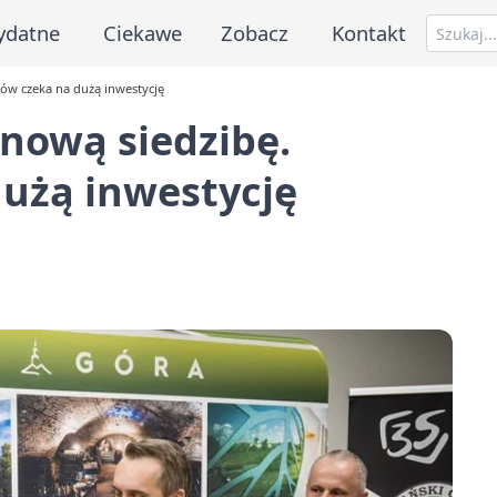
ydatne
Ciekawe
Zobacz
Kontakt
hów czeka na dużą inwestycję
 nową siedzibę.
dużą inwestycję