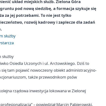
ienić układ miejskich służb. Zielona Góra
gruntu pod nową siedzibę, a formacja szykuje się
 za jej potrzebami. To nie jest tylko
pieczeństwo, rozwój kadrowy i zaplecze dla zadań
.
em służby
ystarcza
m służby
iwko Osiedla Uczonych i ul. Arctowskiego. Dziś to
 się tam pojawić nowoczesny obiekt administracyjno-
unkcjonariuszom, także przewodnikom psów
kolejna rządowa inwestycja lokowana w Zielonej
 profesjonalizacja” – powiedział Marcin Pabierowski,