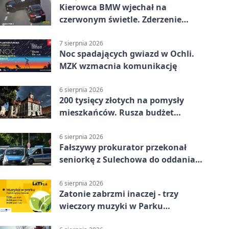
Kierowca BMW wjechał na
czerwonym świetle. Zderzenie
nagrały kamery
7 sierpnia 2026
Noc spadających gwiazd w Ochli.
MZK wzmacnia komunikację
6 sierpnia 2026
200 tysięcy złotych na pomysły
mieszkańców. Rusza budżet
obywatelski
6 sierpnia 2026
Fałszywy prokurator przekonał
seniorkę z Sulechowa do oddania
22 tys. zł
6 sierpnia 2026
Zatonie zabrzmi inaczej - trzy
wieczory muzyki w Parku
Książęcym