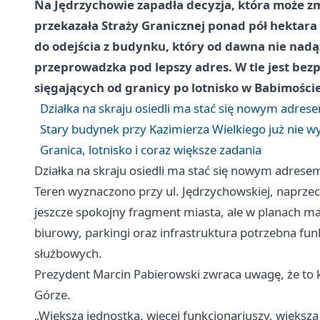
Na Jędrzychowie zapadła decyzja, która może zm
przekazała Straży Granicznej ponad pół hektara 
do odejścia z budynku, który od dawna nie nadąża
przeprowadzka pod lepszy adres. W tle jest bez
sięgających od granicy po lotnisko w Babimoście
Działka na skraju osiedli ma stać się nowym adres
Stary budynek przy Kazimierza Wielkiego już nie w
Granica, lotnisko i coraz większe zadania
Działka na skraju osiedli ma stać się nowym adrese
Teren wyznaczono przy ul. Jędrzychowskiej, naprzec
jeszcze spokojny fragment miasta, ale w planach ma
biurowy, parkingi oraz infrastruktura potrzebna f
służbowych.
Prezydent Marcin Pabierowski zwraca uwagę, że to 
Górze.
„Większa jednostka, więcej funkcjonariuszy, większa