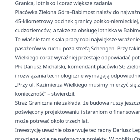
Granica, lotnisko i coraz większe zadania
Placówka Zielona Góra–Babimost należy do najważni
45-kilometrowy odcinek granicy polsko-niemieckiej, 
cudzoziemców, a także za obsługę lotniska w Babim
To właśnie tam skala pracy robi największe wrażen
pasażerów w ruchu poza strefą Schengen. Przy takim
Wielkiego coraz wyraźniej przestaje odpowiadać po
Płk Dariusz Michalski, komendant placówki SG Ziel
i rozwiązania technologiczne wymagają odpowiedni
„Przy ul. Kazimierza Wielkiego musimy mierzyć się z
konieczność” – stwierdził.
Straż Graniczna nie zakłada, że budowa ruszy jeszc
poświęcony projektowaniu i staraniom o finansowan
może potrwać około trzech lat.
Inwestycję uważnie obserwuje też radny Dariusz Le
przyciąga kolejne państwowe projekty. W pobliżu Os