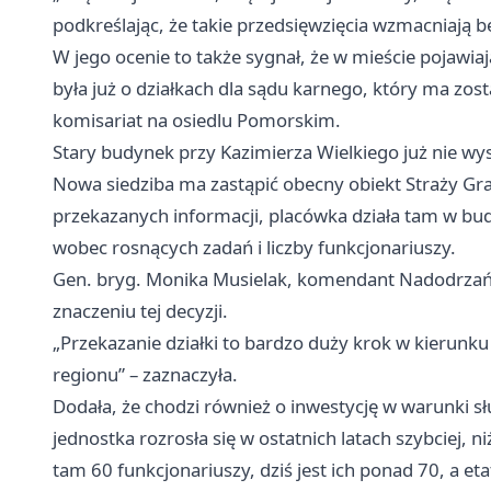
podkreślając, że takie przedsięwzięcia wzmacniają b
W jego ocenie to także sygnał, że w mieście pojawia
była już o działkach dla sądu karnego, który ma zo
komisariat na osiedlu Pomorskim.
Stary budynek przy Kazimierza Wielkiego już nie wy
Nowa siedziba ma zastąpić obecny obiekt Straży Gran
przekazanych informacji, placówka działa tam w bud
wobec rosnących zadań i liczby funkcjonariuszy.
Gen. bryg. Monika Musielak, komendant Nadodrzańs
znaczeniu tej decyzji.
„Przekazanie działki to bardzo duży krok w kierun
regionu” – zaznaczyła.
Dodała, że chodzi również o inwestycję w warunki słu
jednostka rozrosła się w ostatnich latach szybciej, n
tam 60 funkcjonariuszy, dziś jest ich ponad 70, a e