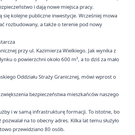
ezpieczeństwo i dają nowe miejsca pracy.
ją się kolejne publiczne inwestycje. Wcześniej mowa
stać rozbudowany, a także o terenie pod nowy
starcza
icznej przy ul. Kazimierza Wielkiego. Jak wynika z
ynku o powierzchni około 600 m², a to dziś za mało
kiego Oddziału Straży Granicznej, mówi wprost o
ku zwiększenia bezpieczeństwa mieszkańców naszego
żby i w samą infrastrukturę formacji. To istotne, bo
iż pozwalał na to obecny adres. Kilka lat temu służyło
tatowo przewidziano 80 osób.