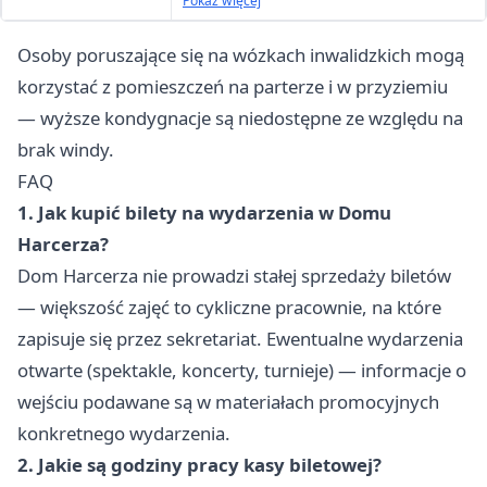
wyjątek stanowią osoby
Pokaż więcej
niepełnosprawne z psem asystującym
Osoby poruszające się na wózkach inwalidzkich mogą
korzystać z pomieszczeń na parterze i w przyziemiu
— wyższe kondygnacje są niedostępne ze względu na
brak windy.
FAQ
1. Jak kupić bilety na wydarzenia w Domu
Harcerza?
Dom Harcerza nie prowadzi stałej sprzedaży biletów
— większość zajęć to cykliczne pracownie, na które
zapisuje się przez sekretariat. Ewentualne wydarzenia
otwarte (spektakle, koncerty, turnieje) — informacje o
wejściu podawane są w materiałach promocyjnych
konkretnego wydarzenia.
2. Jakie są godziny pracy kasy biletowej?