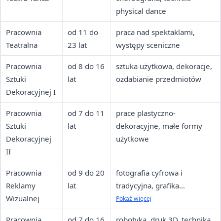
physical dance
Pracownia
od 11 do
praca nad spektaklami,
Teatralna
23 lat
występy sceniczne
Pracownia
od 8 do 16
sztuka użytkowa, dekoracje,
Sztuki
lat
ozdabianie przedmiotów
Dekoracyjnej I
Pracownia
od 7 do 11
prace plastyczno-
Sztuki
lat
dekoracyjne, małe formy
Dekoracyjnej
użytkowe
II
Pracownia
od 9 do 20
fotografia cyfrowa i
Reklamy
lat
tradycyjna, grafika
Wizualnej
komputerowa, design
Pokaż więcej
Pracownia
od 7 do 16
robotyka, druk 3D, technika,