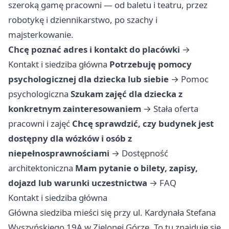
szeroką gamę pracowni — od baletu i teatru, przez
robotykę i dziennikarstwo, po szachy i
majsterkowanie.
Chcę poznać adres i kontakt do placówki
→
Kontakt i siedziba główna
Potrzebuję pomocy
psychologicznej dla dziecka lub siebie
→
Pomoc
psychologiczna
Szukam zajęć dla dziecka z
konkretnym zainteresowaniem
→
Stała oferta
pracowni i zajęć
Chcę sprawdzić, czy budynek jest
dostępny dla wózków i osób z
niepełnosprawnościami
→
Dostępność
architektoniczna
Mam pytanie o bilety, zapisy,
dojazd lub warunki uczestnictwa
→
FAQ
Kontakt i siedziba główna
Główna siedziba mieści się przy ul. Kardynała Stefana
Wyszyńskiego 19A w Zielonej Górze. To tu znajduje się