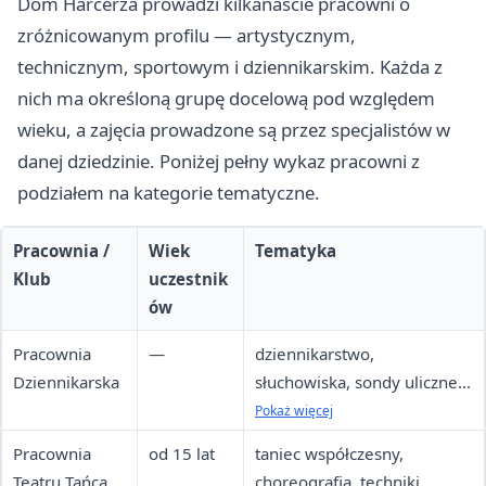
Dom Harcerza prowadzi kilkanaście pracowni o
zróżnicowanym profilu — artystycznym,
technicznym, sportowym i dziennikarskim. Każda z
nich ma określoną grupę docelową pod względem
wieku, a zajęcia prowadzone są przez specjalistów w
danej dziedzinie. Poniżej pełny wykaz pracowni z
podziałem na kategorie tematyczne.
Pracownia /
Wiek
Tematyka
Klub
uczestnik
ów
Pracownia
—
dziennikarstwo,
Dziennikarska
słuchowiska, sondy uliczne,
montaż audio-video
Pokaż więcej
Pracownia
od 15 lat
taniec współczesny,
Teatru Tańca
choreografia, techniki