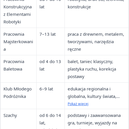
Konstrukcyjna
lat
konstrukcje
z Elementami
Robotyki
Pracownia
7–13 lat
praca z drewnem, metalem,
Majsterkowani
tworzywami, narzędzia
a
ręczne
Pracownia
od 4 do 13
balet, taniec klasyczny,
Baletowa
lat
plastyka ruchu, korekcja
postawy
Klub Młodego
6–9 lat
edukacja regionalna i
Podróżnika
globalna, kultury świata,
tradycja polska
Pokaż więcej
Szachy
od 6 do 14
podstawy i zaawansowana
lat,
gra, turnieje, wyjazdy na