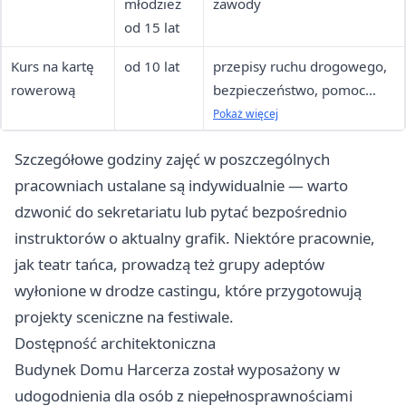
młodzież
zawody
od 15 lat
Kurs na kartę
od 10 lat
przepisy ruchu drogowego,
rowerową
bezpieczeństwo, pomoc
przedmedyczna
Pokaż więcej
Szczegółowe godziny zajęć w poszczególnych
pracowniach ustalane są indywidualnie — warto
dzwonić do sekretariatu lub pytać bezpośrednio
instruktorów o aktualny grafik. Niektóre pracownie,
jak teatr tańca, prowadzą też grupy adeptów
wyłonione w drodze castingu, które przygotowują
projekty sceniczne na festiwale.
Dostępność architektoniczna
Budynek Domu Harcerza został wyposażony w
udogodnienia dla osób z niepełnosprawnościami