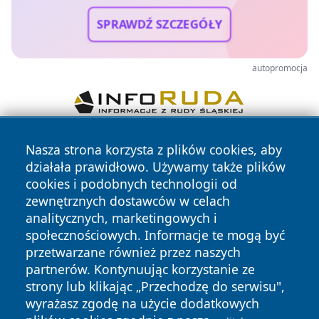
SPRAWDŹ SZCZEGÓŁY
autopromocja
Nasza strona korzysta z plików cookies, aby
działała prawidłowo. Używamy także plików
cookies i podobnych technologii od
zewnętrznych dostawców w celach
analitycznych, marketingowych i
Copyright © 2026 portalzielonagora.pl Wszystkie prawa
społecznościowych. Informacje te mogą być
zastrzeżone.
przetwarzane również przez naszych
partnerów. Kontynuując korzystanie ze
strony lub klikając „Przechodzę do serwisu",
Polityka
Polityka
wyrażasz zgodę na użycie dodatkowych
News
Autorzy
Prywatności
Cookies