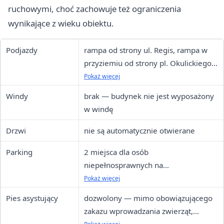
ruchowymi, choć zachowuje też ograniczenia
wynikające z wieku obiektu.
Podjazdy
rampa od strony ul. Regis, rampa w
przyziemiu od strony pl. Okulickiego,
podjazd wewnętrzny na parterze
Pokaż więcej
Windy
brak — budynek nie jest wyposażony
w windę
Drzwi
nie są automatycznie otwierane
Parking
2 miejsca dla osób
niepełnosprawnych na
ogólnodostępnym parkingu przy ul.
Pokaż więcej
Regis (oznakowanie pionowe i
Pies asystujący
dozwolony — mimo obowiązującego
poziome)
zakazu wprowadzania zwierząt,