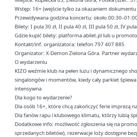
Wstęp: 16+ (wejście tylko za okazaniem dokumentu
Przewidywana godzina koncertu: około 00:30–01:00
Bilety: I pula 30 zł, II pula 40 zł, III pula 50 zł, IV pula
Gdzie kupić bilety: platforma abilet.pl lub u promot
Kontakt/inf. organizatora: telefon 797 407 885
Organizator: X‑Demon Zielona Góra. Partner wydar
O wydarzeniu
KIZO weźmie klub na pełen luzu i dynamicznego sh
singalongów i momentów, kiedy cały parkiet śpiewa
intensywna
Dla kogo to wydarzenie?
Dla osób 16+, które chcą zakończyć ferie imprezą na
Dla fanów rapu i klubowego klimatu, którzy lubią śp
Dodatkowe info: możliwość zgłoszenia się na promot
sprzedanych biletów), rezerwacje loży dostępne bez