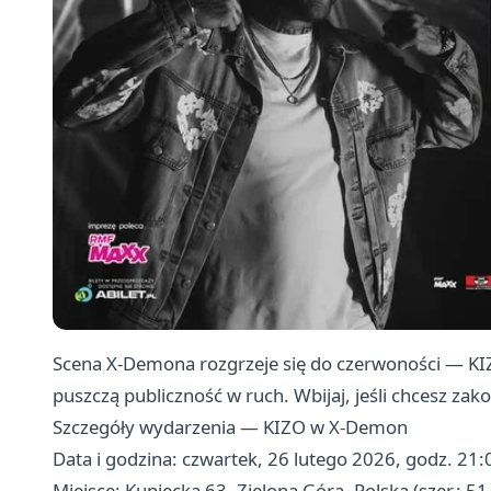
Scena X‑Demona rozgrzeje się do czerwoności — KIZ
puszczą publiczność w ruch. Wbijaj, jeśli chcesz zako
Szczegóły wydarzenia — KIZO w X‑Demon
Data i godzina: czwartek, 26 lutego 2026, godz. 21:
Miejsce: Kupiecka 63, Zielona Góra, Polska (szer.: 5