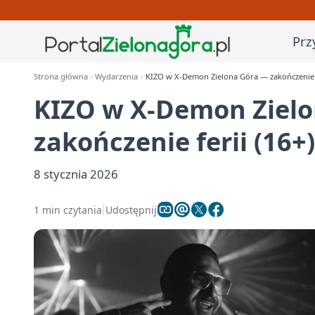
Prz
Strona główna
Wydarzenia
KIZO w X‑Demon Zielona Góra — zakończenie f
KIZO w X‑Demon Ziel
zakończenie ferii (16+)
8 stycznia 2026
1 min czytania
Udostępnij