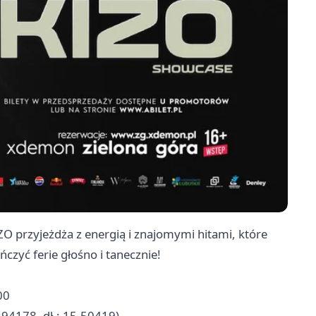
O przyjeżdża z energią i znajomymi hitami, które
ńczyć ferie głośno i tanecznie!
00
1.94178, dł.: 15.50419)