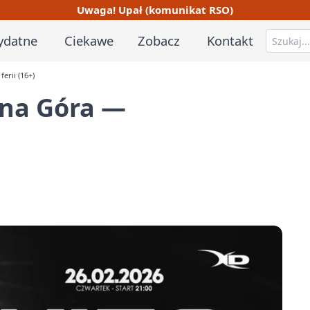
Uwaga! Upał (komunikat RSO)
ydatne
Ciekawe
Zobacz
Kontakt
erii (16+)
ona Góra —