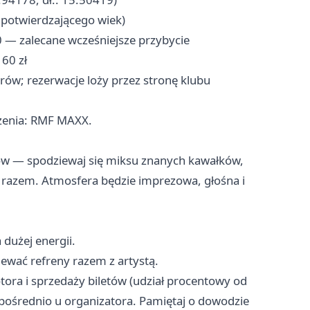
 potwierdzającego wiek)
 — zalecane wcześniejsze przybycie
 60 zł
orów; rezerwacje loży przez stronę klubu
zenia: RMF MAXX.
ow — spodziewaj się miksu znanych kawałków,
 razem. Atmosfera będzie imprezowa, głośna i
 dużej energii.
iewać refreny razem z artystą.
ora i sprzedaży biletów (udział procentowy od
pośrednio u organizatora. Pamiętaj o dowodzie