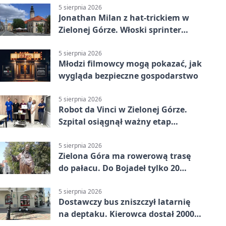
5 sierpnia 2026
Jonathan Milan z hat-trickiem w
Zielonej Górze. Włoski sprinter
znów był pierwszy
5 sierpnia 2026
Młodzi filmowcy mogą pokazać, jak
wygląda bezpieczne gospodarstwo
5 sierpnia 2026
Robot da Vinci w Zielonej Górze.
Szpital osiągnął ważny etap
rozwoju
5 sierpnia 2026
Zielona Góra ma rowerową trasę
do pałacu. Do Bojadeł tylko 20
kilometrów
5 sierpnia 2026
Dostawczy bus zniszczył latarnię
na deptaku. Kierowca dostał 2000
zł