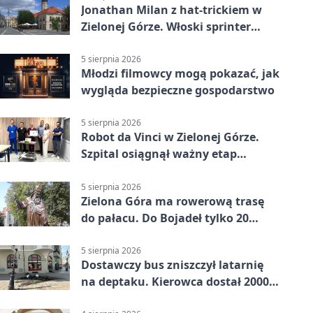
Jonathan Milan z hat-trickiem w
Zielonej Górze. Włoski sprinter
znów był pierwszy
5 sierpnia 2026
Młodzi filmowcy mogą pokazać, jak
wygląda bezpieczne gospodarstwo
5 sierpnia 2026
Robot da Vinci w Zielonej Górze.
Szpital osiągnął ważny etap
rozwoju
5 sierpnia 2026
Zielona Góra ma rowerową trasę
do pałacu. Do Bojadeł tylko 20
kilometrów
5 sierpnia 2026
Dostawczy bus zniszczył latarnię
na deptaku. Kierowca dostał 2000
zł