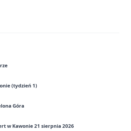
órze
nie (tydzień 1)
elona Góra
ert w Kawonie 21 sierpnia 2026