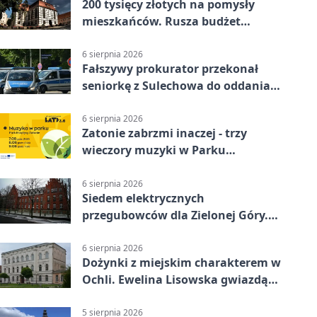
200 tysięcy złotych na pomysły
mieszkańców. Rusza budżet
obywatelski
6 sierpnia 2026
Fałszywy prokurator przekonał
seniorkę z Sulechowa do oddania
22 tys. zł
6 sierpnia 2026
Zatonie zabrzmi inaczej - trzy
wieczory muzyki w Parku
Książęcym
6 sierpnia 2026
Siedem elektrycznych
przegubowców dla Zielonej Góry.
To dopiero początek
6 sierpnia 2026
Dożynki z miejskim charakterem w
Ochli. Ewelina Lisowska gwiazdą
wydarzenia
5 sierpnia 2026