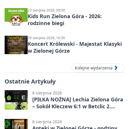
Botanicznym
23 sierpnia 2026, 09:00
Kids Run Zielona Góra - 2026:
rodzinne biegi
29 sierpnia 2026, 16:30
Koncert Królewski - Majestat Klasyki
w Zielonej Górze
Kolejne wydarzenia
Ostatnie Artykuły
8 sierpnia 2026
[PIŁKA NOŻNA] Lechia Zielona Góra
– Sokół Kleczew 6:1 w Betclic 2.
lidze. Po przerwie gospodarze
urządzili sobie festiwal strzelecki
8 sierpnia 2026
Apteki w Zielonej Górze - godziny