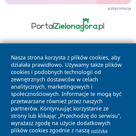
autopromocja
Nasza strona korzysta z plików cookies, aby
działała prawidłowo. Używamy także plików
cookies i podobnych technologii od
zewnętrznych dostawców w celach
Copyright © 2026 portalzielonagora.pl Wszystkie prawa
analitycznych, marketingowych i
zastrzeżone.
społecznościowych. Informacje te mogą być
przetwarzane również przez naszych
partnerów. Kontynuując korzystanie ze
Polityka
Polityka
News
Autorzy
strony lub klikając „Przechodzę do serwisu",
Prywatności
Cookies
wyrażasz zgodę na użycie dodatkowych
plików cookies zgodnie z naszą
polityką