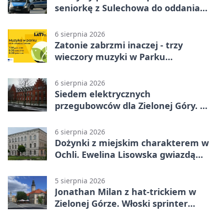
seniorkę z Sulechowa do oddania
22 tys. zł
6 sierpnia 2026
Zatonie zabrzmi inaczej - trzy
wieczory muzyki w Parku
Książęcym
6 sierpnia 2026
Siedem elektrycznych
przegubowców dla Zielonej Góry. To
dopiero początek
6 sierpnia 2026
Dożynki z miejskim charakterem w
Ochli. Ewelina Lisowska gwiazdą
wydarzenia
5 sierpnia 2026
Jonathan Milan z hat-trickiem w
Zielonej Górze. Włoski sprinter
znów był pierwszy