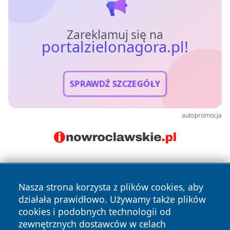
Zareklamuj się na
portalzielonagora.pl!
SPRAWDŹ SZCZEGÓŁY
autopromocja
Nasza strona korzysta z plików cookies, aby
działała prawidłowo. Używamy także plików
cookies i podobnych technologii od
zewnętrznych dostawców w celach
Copyright © 2026 portalzielonagora.pl Wszystkie prawa