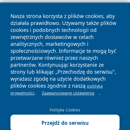
Nasza strona korzysta z plików cookies, aby
działała prawidłowo. Używamy także plików
cookies i podobnych technologii od
zewnętrznych dostawców w celach
Copyright © 2026 portalzielonagora.pl Wszystkie prawa
analitycznych, marketingowych i
zastrzeżone.
społecznościowych. Informacje te mogą być
przetwarzane również przez naszych
partnerów. Kontynuując korzystanie ze
Polityka
Polityka
News
Autorzy
strony lub klikając „Przechodzę do serwisu",
Prywatności
Cookies
wyrażasz zgodę na użycie dodatkowych
plików cookies zgodnie z naszą
polityką
.
.
prywatności
Zaawansowane ustawienia
Polityka Cookies
Przejdź do serwisu