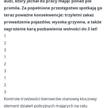
audi, który jechał do pracy mając ponad pół
promila. Za popełnione przestępstwo spotkają go
teraz poważne konsekwencje: trzyletni zakaz
prowadzenia pojazdów, wysoka grzywna, a także
zagrożenie karą pozbawienia wolności do 3 lat!
1
2
3
1
2
3
1
2
3
Kontrole trzeźwości kierowców stanowią kluczowy
element działań policyjnych mających na celu