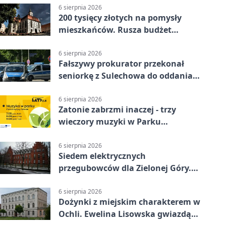
6 sierpnia 2026
200 tysięcy złotych na pomysły
mieszkańców. Rusza budżet
obywatelski
6 sierpnia 2026
Fałszywy prokurator przekonał
seniorkę z Sulechowa do oddania
22 tys. zł
6 sierpnia 2026
Zatonie zabrzmi inaczej - trzy
wieczory muzyki w Parku
Książęcym
6 sierpnia 2026
Siedem elektrycznych
przegubowców dla Zielonej Góry.
To dopiero początek
6 sierpnia 2026
Dożynki z miejskim charakterem w
Ochli. Ewelina Lisowska gwiazdą
wydarzenia