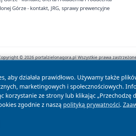
onej Górze - kontakt, JRG, sprawy prewencyjne
Copyright © 2026 portalzielonagora.pl Wszystkie prawa zastrzeżone
es, aby działała prawidłowo. Używamy także plik
News
Autorzy
Polityka Prywatności
Polityka Cookie
cznych, marketingowych i społecznościowych. Inf
 korzystanie ze strony lub klikając „Przechodzę 
ookies zgodnie z naszą
polityką prywatności
.
Zaaw