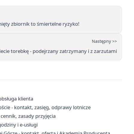
ięty zbiornik to śmiertelne ryzyko!
Następny >>
iecie torebkę - podejrzany zatrzymany i z zarzutami
obsługa klienta
cie - kontakt, zasięg, odprawy lotnicze
cennik, zasady przyjęcia
odziny i e-usługi
 Górze - kontakt, oferta i Akademia Producenta