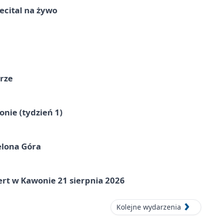
recital na żywo
órze
nie (tydzień 1)
elona Góra
ert w Kawonie 21 sierpnia 2026
Kolejne wydarzenia