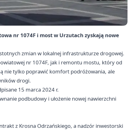
owa nr 1074F i most w Urzutach zyskają nowe
totnych zmian w lokalnej infrastrukturze drogowej.
owiatowej nr 1074F, jak i remontu mostu, który od
ają nie tylko poprawić komfort podróżowania, ale
wników drogi.
dpisane 15 marca 2024 r.
ównanie podbudowy i ułożenie nowej nawierzchni
trakt z Krosna Odrzańskiego, a nadzór inwestorski