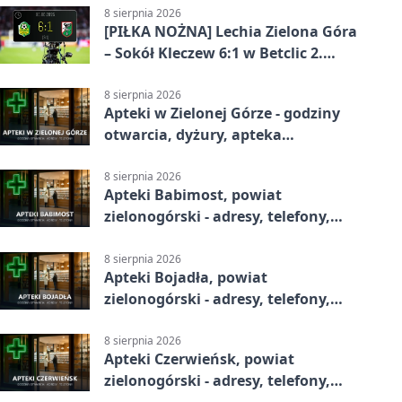
8 sierpnia 2026
[PIŁKA NOŻNA] Lechia Zielona Góra
– Sokół Kleczew 6:1 w Betclic 2.
lidze. Po przerwie gospodarze
urządzili sobie festiwal strzelecki
8 sierpnia 2026
Apteki w Zielonej Górze - godziny
otwarcia, dyżury, apteka
całodobowa
8 sierpnia 2026
Apteki Babimost, powiat
zielonogórski - adresy, telefony,
godziny otwarcia
8 sierpnia 2026
Apteki Bojadła, powiat
zielonogórski - adresy, telefony,
godziny otwarcia
8 sierpnia 2026
Apteki Czerwieńsk, powiat
zielonogórski - adresy, telefony,
godziny otwarcia