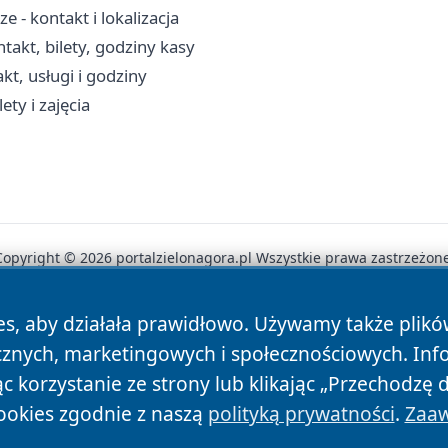
 - kontakt i lokalizacja
takt, bilety, godziny kasy
t, usługi i godziny
ety i zajęcia
Copyright © 2026 portalzielonagora.pl Wszystkie prawa zastrzeżone
es, aby działała prawidłowo. Używamy także plik
News
Autorzy
Polityka Prywatności
Polityka Cookie
cznych, marketingowych i społecznościowych. Inf
 korzystanie ze strony lub klikając „Przechodzę 
ookies zgodnie z naszą
polityką prywatności
.
Zaaw