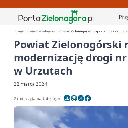
Prz
Strona główna
Wiadomości
Powiat Zielonogórski rozpoczyna modernizac
Powiat Zielonogórski 
modernizację drogi nr
w Urzutach
22 marca 2024
2 min czytania
Udostępnij