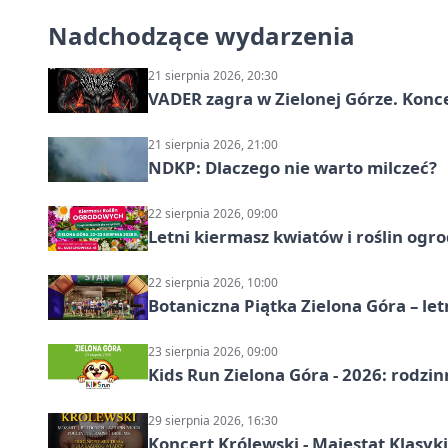
Nadchodzące wydarzenia
21 sierpnia 2026, 20:30
VADER zagra w Zielonej Górze. Konc
21 sierpnia 2026, 21:00
NDKP: Dlaczego nie warto milczeć?
22 sierpnia 2026, 09:00
Letni kiermasz kwiatów i roślin ogr
22 sierpnia 2026, 10:00
Botaniczna Piątka Zielona Góra – l
23 sierpnia 2026, 09:00
Kids Run Zielona Góra - 2026: rodzin
29 sierpnia 2026, 16:30
Koncert Królewski - Majestat Klasyki