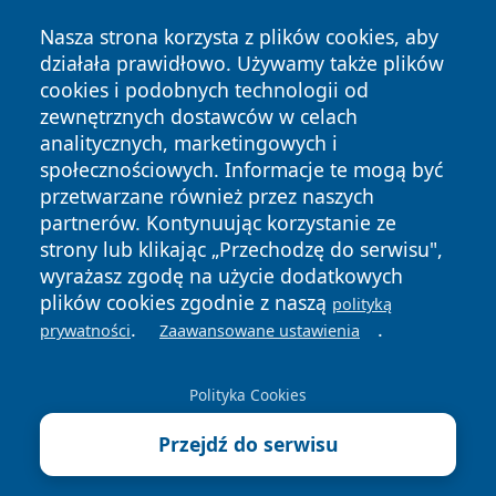
Nasza strona korzysta z plików cookies, aby
działała prawidłowo. Używamy także plików
cookies i podobnych technologii od
zewnętrznych dostawców w celach
analitycznych, marketingowych i
społecznościowych. Informacje te mogą być
przetwarzane również przez naszych
partnerów. Kontynuując korzystanie ze
strony lub klikając „Przechodzę do serwisu",
Copyright © 2026 portalzielonagora.pl Wszystkie prawa
wyrażasz zgodę na użycie dodatkowych
zastrzeżone.
plików cookies zgodnie z naszą
polityką
.
.
prywatności
Zaawansowane ustawienia
Polityka
Polityka
News
Autorzy
Prywatności
Cookies
Polityka Cookies
Przejdź do serwisu