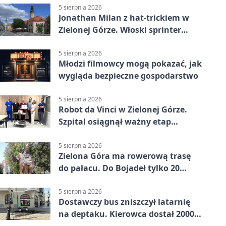
5 sierpnia 2026
Jonathan Milan z hat-trickiem w
Zielonej Górze. Włoski sprinter
znów był pierwszy
5 sierpnia 2026
Młodzi filmowcy mogą pokazać, jak
wygląda bezpieczne gospodarstwo
5 sierpnia 2026
Robot da Vinci w Zielonej Górze.
Szpital osiągnął ważny etap
rozwoju
5 sierpnia 2026
Zielona Góra ma rowerową trasę
do pałacu. Do Bojadeł tylko 20
kilometrów
5 sierpnia 2026
Dostawczy bus zniszczył latarnię
na deptaku. Kierowca dostał 2000
zł