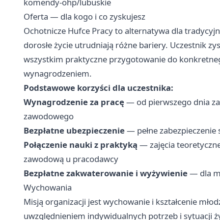
komendy-ohp/lubuskie
Oferta — dla kogo i co zyskujesz
Ochotnicze Hufce Pracy to alternatywa dla tradycyjn
dorosłe życie utrudniają różne bariery. Uczestnik zy
wszystkim praktyczne przygotowanie do konkretne
wynagrodzeniem.
Podstawowe korzyści dla uczestnika:
Wynagrodzenie za pracę
— od pierwszego dnia za
zawodowego
Bezpłatne ubezpieczenie
— pełne zabezpieczenie 
Połączenie nauki z praktyką
— zajęcia teoretyczne
zawodową u pracodawcy
Bezpłatne zakwaterowanie i wyżywienie
— dla mł
Wychowania
Misją organizacji jest wychowanie i kształcenie mło
uwzględnieniem indywidualnych potrzeb i sytuacji ż