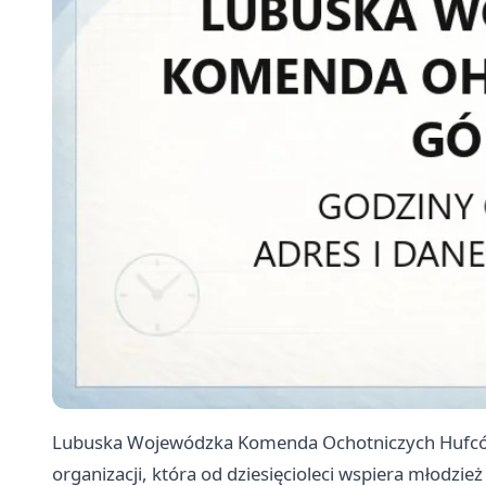
Lubuska Wojewódzka Komenda Ochotniczych Hufców P
organizacji, która od dziesięcioleci wspiera młodzie