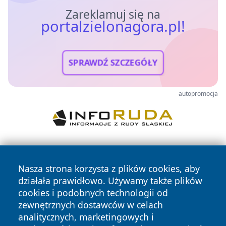
Zareklamuj się na
portalzielonagora.pl!
SPRAWDŹ SZCZEGÓŁY
autopromocja
Nasza strona korzysta z plików cookies, aby
działała prawidłowo. Używamy także plików
cookies i podobnych technologii od
zewnętrznych dostawców w celach
Copyright © 2026 portalzielonagora.pl Wszystkie prawa
analitycznych, marketingowych i
zastrzeżone.