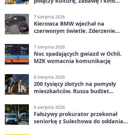
połączy kulturę, zabawę i kino
plenerowe
7 sierpnia 2026
Kierowca BMW wjechał na
czerwonym świetle. Zderzenie
nagrały kamery
7 sierpnia 2026
Noc spadających gwiazd w Ochli.
MZK wzmacnia komunikację
6 sierpnia 2026
200 tysięcy złotych na pomysły
mieszkańców. Rusza budżet
obywatelski
6 sierpnia 2026
Fałszywy prokurator przekonał
seniorkę z Sulechowa do oddania
22 tys. zł