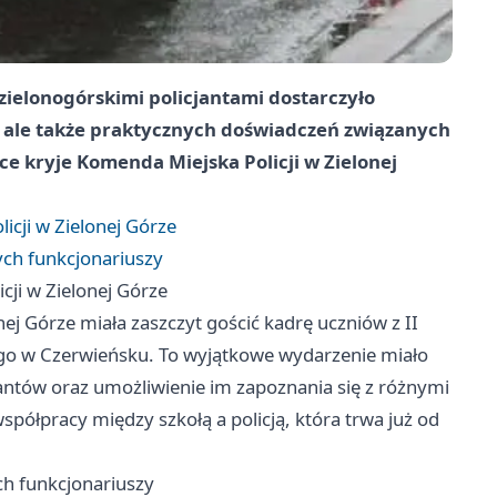
 zielonogórskimi policjantami dostarczyło
 ale także praktycznych doświadczeń związanych
e kryje Komenda Miejska Policji w Zielonej
icji w Zielonej Górze
łych funkcjonariuszy
cji w Zielonej Górze
nej Górze miała zaszczyt gościć kadrę uczniów z II
ego w Czerwieńsku. To wyjątkowe wydarzenie miało
cjantów oraz umożliwienie im zapoznania się z różnymi
spółpracy między szkołą a policją, która trwa już od
ych funkcjonariuszy