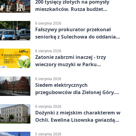
200 tysięcy złotych na pomysły
mieszkańców. Rusza budżet
obywatelski
6 sierpnia 2026
Fałszywy prokurator przekonał
seniorkę z Sulechowa do oddania
22 tys. zł
6 sierpnia 2026
Zatonie zabrzmi inaczej - trzy
wieczory muzyki w Parku
Książęcym
6 sierpnia 2026
Siedem elektrycznych
przegubowców dla Zielonej Góry.
To dopiero początek
6 sierpnia 2026
Dożynki z miejskim charakterem w
Ochli. Ewelina Lisowska gwiazdą
wydarzenia
5 sierpnia 2026