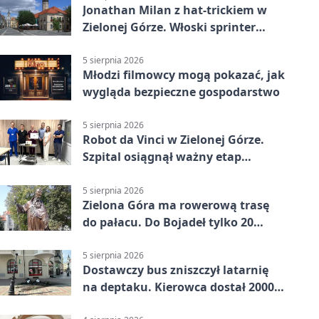
Jonathan Milan z hat-trickiem w
Zielonej Górze. Włoski sprinter
znów był pierwszy
5 sierpnia 2026
Młodzi filmowcy mogą pokazać, jak
wygląda bezpieczne gospodarstwo
5 sierpnia 2026
Robot da Vinci w Zielonej Górze.
Szpital osiągnął ważny etap
rozwoju
5 sierpnia 2026
Zielona Góra ma rowerową trasę
do pałacu. Do Bojadeł tylko 20
kilometrów
5 sierpnia 2026
Dostawczy bus zniszczył latarnię
na deptaku. Kierowca dostał 2000
zł