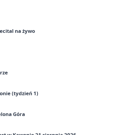
recital na żywo
órze
nie (tydzień 1)
elona Góra
ert w Kawonie 21 sierpnia 2026