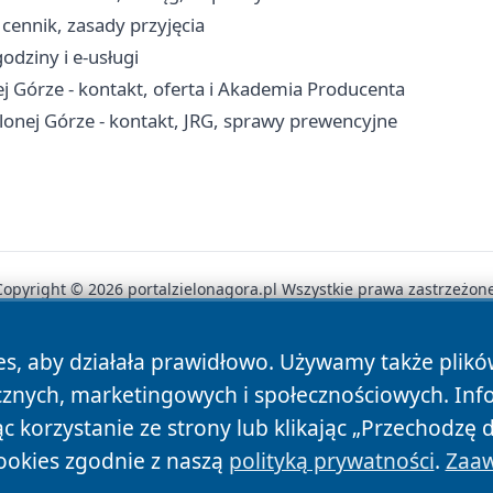
cennik, zasady przyjęcia
odziny i e-usługi
 Górze - kontakt, oferta i Akademia Producenta
onej Górze - kontakt, JRG, sprawy prewencyjne
Copyright © 2026 portalzielonagora.pl Wszystkie prawa zastrzeżone
es, aby działała prawidłowo. Używamy także plik
News
Autorzy
Polityka Prywatności
Polityka Cookie
cznych, marketingowych i społecznościowych. Inf
 korzystanie ze strony lub klikając „Przechodzę 
ookies zgodnie z naszą
polityką prywatności
.
Zaaw