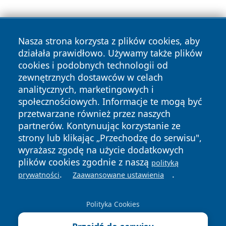
Nasza strona korzysta z plików cookies, aby
działała prawidłowo. Używamy także plików
cookies i podobnych technologii od
zewnętrznych dostawców w celach
Copyright © 2026 portalzielonagora.pl Wszystkie prawa
analitycznych, marketingowych i
zastrzeżone.
społecznościowych. Informacje te mogą być
przetwarzane również przez naszych
partnerów. Kontynuując korzystanie ze
Polityka
Polityka
News
Autorzy
strony lub klikając „Przechodzę do serwisu",
Prywatności
Cookies
wyrażasz zgodę na użycie dodatkowych
plików cookies zgodnie z naszą
polityką
.
.
prywatności
Zaawansowane ustawienia
Polityka Cookies