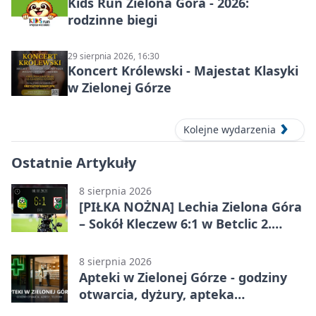
Kids Run Zielona Góra - 2026:
rodzinne biegi
29 sierpnia 2026, 16:30
Koncert Królewski - Majestat Klasyki
w Zielonej Górze
Kolejne wydarzenia
Ostatnie Artykuły
8 sierpnia 2026
[PIŁKA NOŻNA] Lechia Zielona Góra
– Sokół Kleczew 6:1 w Betclic 2.
lidze. Po przerwie gospodarze
urządzili sobie festiwal strzelecki
8 sierpnia 2026
Apteki w Zielonej Górze - godziny
otwarcia, dyżury, apteka
całodobowa