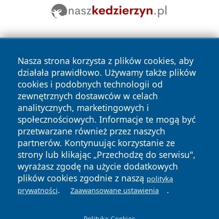
Nasza strona korzysta z plików cookies, aby
działała prawidłowo. Używamy także plików
cookies i podobnych technologii od
zewnętrznych dostawców w celach
Copyright © 2026 portalzielonagora.pl Wszystkie prawa
analitycznych, marketingowych i
zastrzeżone.
społecznościowych. Informacje te mogą być
przetwarzane również przez naszych
partnerów. Kontynuując korzystanie ze
Polityka
Polityka
News
Autorzy
strony lub klikając „Przechodzę do serwisu",
Prywatności
Cookies
wyrażasz zgodę na użycie dodatkowych
plików cookies zgodnie z naszą
polityką
.
.
prywatności
Zaawansowane ustawienia
Polityka Cookies