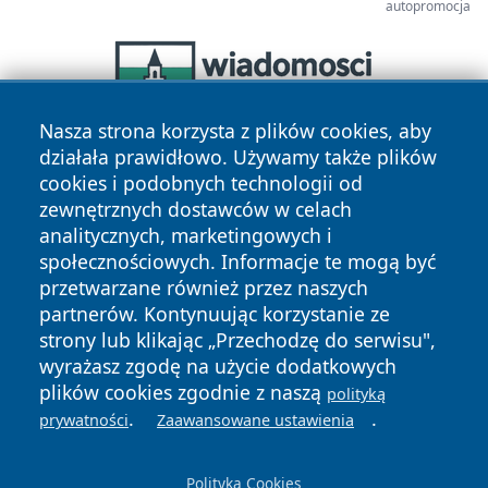
autopromocja
Nasza strona korzysta z plików cookies, aby
działała prawidłowo. Używamy także plików
cookies i podobnych technologii od
zewnętrznych dostawców w celach
analitycznych, marketingowych i
społecznościowych. Informacje te mogą być
przetwarzane również przez naszych
Copyright © 2026 portalzielonagora.pl Wszystkie prawa
partnerów. Kontynuując korzystanie ze
zastrzeżone.
strony lub klikając „Przechodzę do serwisu",
wyrażasz zgodę na użycie dodatkowych
plików cookies zgodnie z naszą
polityką
Polityka
Polityka
News
Autorzy
.
.
prywatności
Zaawansowane ustawienia
Prywatności
Cookies
Polityka Cookies