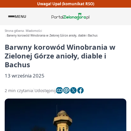
Uwaga! Upał (komunikat RSO)
MENU
Strona główna
Wiadomości
Barwny korowód Winobrania w Zielonej Górze anioły, diable i Bachus
Barwny korowód Winobrania w
Zielonej Górze anioły, diable i
Bachus
13 września 2025
2 min czytania
Udostępnij