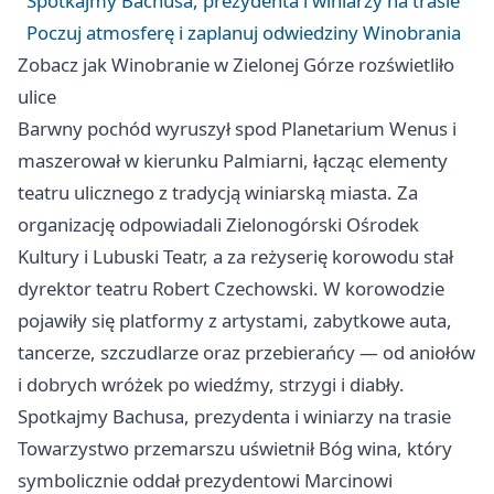
Spotkajmy Bachusa, prezydenta i winiarzy na trasie
Poczuj atmosferę i zaplanuj odwiedziny Winobrania
Zobacz jak Winobranie w Zielonej Górze rozświetliło
ulice
Barwny pochód wyruszył spod Planetarium Wenus i
maszerował w kierunku Palmiarni, łącząc elementy
teatru ulicznego z tradycją winiarską miasta. Za
organizację odpowiadali Zielonogórski Ośrodek
Kultury i Lubuski Teatr, a za reżyserię korowodu stał
dyrektor teatru Robert Czechowski. W korowodzie
pojawiły się platformy z artystami, zabytkowe auta,
tancerze, szczudlarze oraz przebierańcy — od aniołów
i dobrych wróżek po wiedźmy, strzygi i diabły.
Spotkajmy Bachusa, prezydenta i winiarzy na trasie
Towarzystwo przemarszu uświetnił Bóg wina, który
symbolicznie oddał prezydentowi Marcinowi