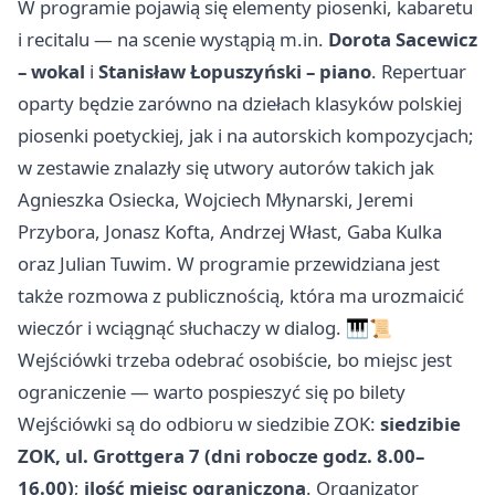
W programie pojawią się elementy piosenki, kabaretu
i recitalu — na scenie wystąpią m.in.
Dorota Sacewicz
– wokal
i
Stanisław Łopuszyński – piano
. Repertuar
oparty będzie zarówno na dziełach klasyków polskiej
piosenki poetyckiej, jak i na autorskich kompozycjach;
w zestawie znalazły się utwory autorów takich jak
Agnieszka Osiecka, Wojciech Młynarski, Jeremi
Przybora, Jonasz Kofta, Andrzej Włast, Gaba Kulka
oraz Julian Tuwim. W programie przewidziana jest
także rozmowa z publicznością, która ma urozmaicić
wieczór i wciągnąć słuchaczy w dialog. 🎹📜
Wejściówki trzeba odebrać osobiście, bo miejsc jest
ograniczenie — warto pospieszyć się po bilety
Wejściówki są do odbioru w siedzibie ZOK:
siedzibie
ZOK, ul. Grottgera 7 (dni robocze godz. 8.00–
16.00)
;
ilość miejsc ograniczona
. Organizator