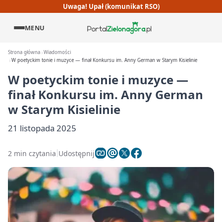
Uwaga! Upał (komunikat RSO)
MENU
Strona główna
Wiadomości
W poetyckim tonie i muzyce — finał Konkursu im. Anny German w Starym Kisielinie
W poetyckim tonie i muzyce —
finał Konkursu im. Anny German
w Starym Kisielinie
21 listopada 2025
2 min czytania
Udostępnij