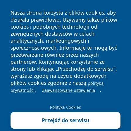
Nasza strona korzysta z plików cookies, aby
działała prawidłowo. Używamy także plików
cookies i podobnych technologii od
zewnętrznych dostawców w celach
analitycznych, marketingowych i
społecznościowych. Informacje te mogą być
przetwarzane również przez naszych
Copyright © 2026 portalzielonagora.pl Wszystkie prawa
partnerów. Kontynuując korzystanie ze
zastrzeżone.
strony lub klikając „Przechodzę do serwisu",
wyrażasz zgodę na użycie dodatkowych
plików cookies zgodnie z naszą
polityką
Polityka
Polityka
News
Autorzy
.
.
prywatności
Zaawansowane ustawienia
Prywatności
Cookies
Polityka Cookies
Przejdź do serwisu