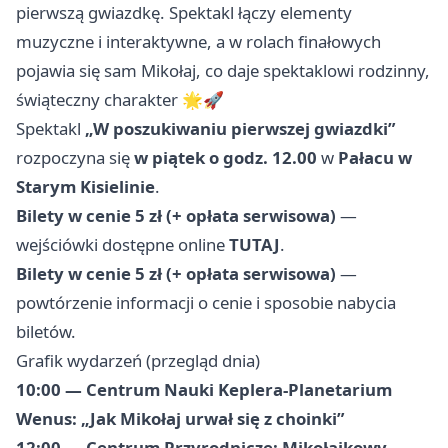
pierwszą gwiazdkę. Spektakl łączy elementy
muzyczne i interaktywne, a w rolach finałowych
pojawia się sam Mikołaj, co daje spektaklowi rodzinny,
świąteczny charakter 🌟🚀
Spektakl
„W poszukiwaniu pierwszej gwiazdki”
rozpoczyna się
w piątek o godz. 12.00
w
Pałacu w
Starym Kisielinie
.
Bilety w cenie 5 zł (+ opłata serwisowa)
—
wejściówki dostępne online
TUTAJ
.
Bilety w cenie 5 zł (+ opłata serwisowa)
—
powtórzenie informacji o cenie i sposobie nabycia
biletów.
Grafik wydarzeń (przegląd dnia)
10:00 — Centrum Nauki Keplera-Planetarium
Wenus: „Jak Mikołaj urwał się z choinki”
12:00 — Centrum Przyrodnicze: Mikołajkowy