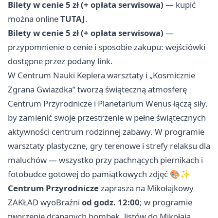
Bilety w cenie 5 zł (+ opłata serwisowa)
— kupić
można online
TUTAJ
.
Bilety w cenie 5 zł (+ opłata serwisowa)
—
przypomnienie o cenie i sposobie zakupu: wejściówki
dostępne przez podany link.
W Centrum Nauki Keplera warsztaty i „Kosmicznie
Zgrana Gwiazdka” tworzą świąteczną atmosferę
Centrum Przyrodnicze i Planetarium Wenus łączą siły,
by zamienić swoje przestrzenie w pełne świątecznych
aktywności centrum rodzinnej zabawy. W programie
warsztaty plastyczne, gry terenowe i strefy relaksu dla
maluchów — wszystko przy pachnących piernikach i
fotobudce gotowej do pamiątkowych zdjęć 🎨✨
Centrum Przyrodnicze
zaprasza na Mikołajkowy
ZAKŁAD wyoBraźni
od godz. 12:00
; w programie
tworzenie drapanych bombek, listów do Mikołaja,