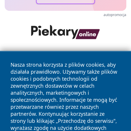
autopromocja
Nasza strona korzysta z plików cookies, aby
działała prawidłowo. Używamy także plików
cookies i podobnych technologii od
zewnętrznych dostawców w celach
Copyright © 2026 portalzielonagora.pl Wszystkie prawa
analitycznych, marketingowych i
zastrzeżone.
społecznościowych. Informacje te mogą być
przetwarzane również przez naszych
partnerów. Kontynuując korzystanie ze
Polityka
Polityka
News
Autorzy
strony lub klikając „Przechodzę do serwisu",
Prywatności
Cookies
wyrażasz zgodę na użycie dodatkowych