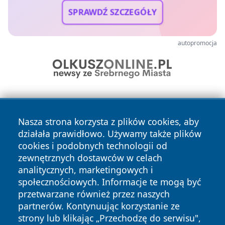
SPRAWDŹ SZCZEGÓŁY
autopromocja
Nasza strona korzysta z plików cookies, aby
działała prawidłowo. Używamy także plików
cookies i podobnych technologii od
zewnętrznych dostawców w celach
Copyright © 2026 portalzielonagora.pl Wszystkie prawa
analitycznych, marketingowych i
zastrzeżone.
społecznościowych. Informacje te mogą być
przetwarzane również przez naszych
partnerów. Kontynuując korzystanie ze
Polityka
Polityka
News
Autorzy
strony lub klikając „Przechodzę do serwisu",
Prywatności
Cookies