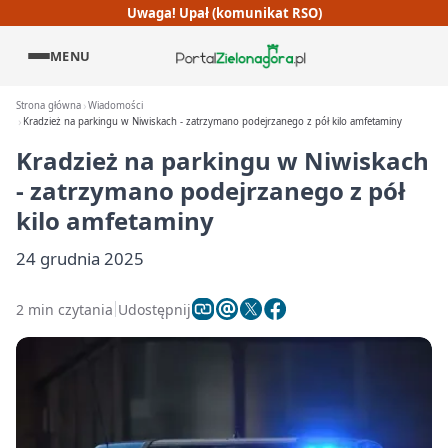
Uwaga! Upał (komunikat RSO)
MENU
Strona główna
Wiadomości
Kradzież na parkingu w Niwiskach - zatrzymano podejrzanego z pół kilo amfetaminy
Kradzież na parkingu w Niwiskach
- zatrzymano podejrzanego z pół
kilo amfetaminy
24 grudnia 2025
2 min czytania
Udostępnij