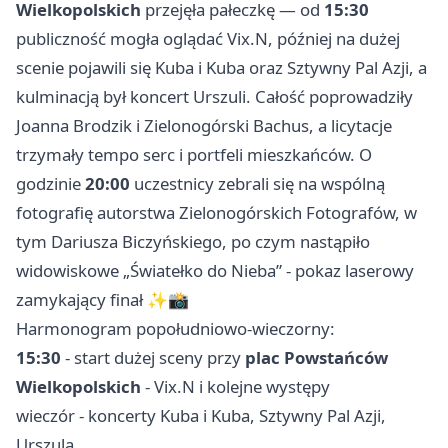
Wielkopolskich
przejęła pałeczkę — od
15:30
publiczność mogła oglądać Vix.N, później na dużej
scenie pojawili się Kuba i Kuba oraz Sztywny Pal Azji, a
kulminacją był koncert Urszuli. Całość poprowadziły
Joanna Brodzik i Zielonogórski Bachus, a licytacje
trzymały tempo serc i portfeli mieszkańców. O
godzinie
20:00
uczestnicy zebrali się na wspólną
fotografię autorstwa Zielonogórskich Fotografów, w
tym Dariusza Biczyńskiego, po czym nastąpiło
widowiskowe „Światełko do Nieba” - pokaz laserowy
zamykający finał ✨📸
Harmonogram popołudniowo-wieczorny:
15:30
- start dużej sceny przy
plac Powstańców
Wielkopolskich
- Vix.N i kolejne występy
wieczór - koncerty Kuba i Kuba, Sztywny Pal Azji,
Urszula