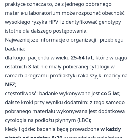
praktyce oznacza to, że z jednego pobranego
materiału laboratorium może rozpoznać obecność
wysokiego ryzyka HPV i zidentyfikować genotypy
istotne dla dalszego postępowania.
Najważniejsze informacje o organizacji i przebiegu
badania:
dla kogo: pacjentki w wieku
25-64 lat
, które w ciągu
ostatnich
3 lat
nie miały pobieranej cytologii w
ramach programu profilaktyki raka szyjki macicy na
NFZ
;
częstotliwość: badanie wykonywane jest
co 5 lat
;
dalsze kroki przy wyniku dodatnim: z tego samego
pobranego materiału wykonywana jest dodatkowa
cytologia na podłożu płynnym (LBC);
kiedy i gdzie: badania będą prowadzone
w każdy
piątek od godziny 8:30
w poradniach położniczo-