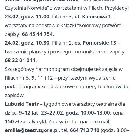
Czytelnia Norwida” z warsztatami w filiach. Przykłady:
23.02, godz. 11.00
, Filia nr 3,
ul. Kokosowa 1
–
warsztaty na podstawie książki “Kolorowy potwór” –
zapisy:
68 45 44 754
.
24.02, godz. 10.30
, Filia nr 2,
os. Pomorskie 13
–
tworzenie planszy i prostego komunikatora – zapisy:
68 32 01 011
.
Szczegółowy harmonogram obejmuje też zajęcia w
filiach nr 5, 9, 11 i 12 – przy każdym wydarzeniu
podano ograniczenia wiekowe i numery telefonów do
zapisów.
Lubuski Teatr
– tygodniowe warsztaty teatralne dla
dzieci
9–12 lat
:
23–27.02, godz. 10.00–13.00
, cena
150 zł
za cały cykl. Zapisy i informacje: e‑mail
emilia@teatr.zgora.pl
, tel.
664 713 710
(godz. 8.00–