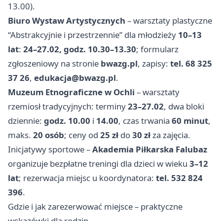
13.00).
Biuro Wystaw Artystycznych
– warsztaty plastyczne
“Abstrakcyjnie i przestrzennie” dla młodzieży
10–13
lat
:
24–27.02, godz. 10.30–13.30
; formularz
zgłoszeniowy na stronie
bwazg.pl
, zapisy:
tel. 68 325
37 26
,
edukacja@bwazg.pl
.
Muzeum Etnograficzne w Ochli
– warsztaty
rzemiosł tradycyjnych: terminy
23–27.02
, dwa bloki
dziennie:
godz. 10.00
i
14.00
, czas trwania
60 minut
,
maks.
20 osób
; ceny od
25 zł
do
30 zł
za zajęcia.
Inicjatywy sportowe –
Akademia Piłkarska Falubaz
organizuje bezpłatne treningi dla dzieci w wieku
3–12
lat
; rezerwacja miejsc u koordynatora:
tel. 532 824
396
.
Gdzie i jak zarezerwować miejsce – praktyczne
wskazówki dla rodzin