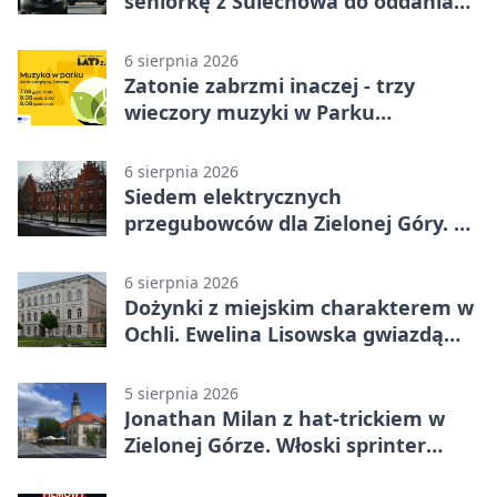
seniorkę z Sulechowa do oddania
22 tys. zł
6 sierpnia 2026
Zatonie zabrzmi inaczej - trzy
wieczory muzyki w Parku
Książęcym
6 sierpnia 2026
Siedem elektrycznych
przegubowców dla Zielonej Góry. To
dopiero początek
6 sierpnia 2026
Dożynki z miejskim charakterem w
Ochli. Ewelina Lisowska gwiazdą
wydarzenia
5 sierpnia 2026
Jonathan Milan z hat-trickiem w
Zielonej Górze. Włoski sprinter
znów był pierwszy