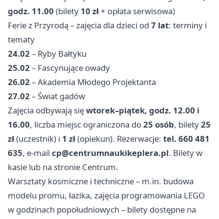
godz. 11.00
(bilety
10 zł
+ opłata serwisowa)
Ferie z Przyrodą – zajęcia dla dzieci od
7 lat
: terminy i
tematy
24.02
– Ryby Bałtyku
25.02
– Fascynujące owady
26.02
– Akademia Młodego Projektanta
27.02
– Świat gadów
Zajęcia odbywają się
wtorek–piątek, godz. 12.00 i
16.00
, liczba miejsc ograniczona do
25 osób
, bilety
25
zł
(uczestnik) i
1 zł
(opiekun). Rezerwacje:
tel. 660 481
635
, e‑mail
cp@centrumnaukikeplera.pl
. Bilety w
kasie lub na stronie Centrum.
Warsztaty kosmiczne i techniczne – m.in. budowa
modelu promu, łazika, zajęcia programowania LEGO
w godzinach popołudniowych – bilety dostępne na