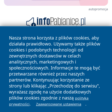
autopromocja
Nasza strona korzysta z plików cookies, aby
działała prawidłowo. Używamy także plików
cookies i podobnych technologii od
zewnętrznych dostawców w celach
analitycznych, marketingowych i
społecznościowych. Informacje te mogą być
Copyright © 2026 portalzielonagora.pl Wszystkie prawa
przetwarzane również przez naszych
zastrzeżone.
partnerów. Kontynuując korzystanie ze
strony lub klikając „Przechodzę do serwisu",
wyrażasz zgodę na użycie dodatkowych
Polityka
Polityka
News
Autorzy
plików cookies zgodnie z naszą
polityką
Prywatności
Cookies
.
.
prywatności
Zaawansowane ustawienia