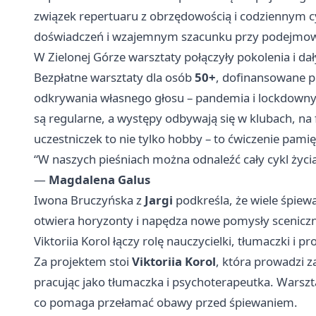
związek repertuaru z obrzędowością i codziennym c
doświadczeń i wzajemnym szacunku przy podejmowa
W Zielonej Górze warsztaty połączyły pokolenia i da
Bezpłatne warsztaty dla osób
50+
, dofinansowane 
odkrywania własnego głosu – pandemia i lockdowny 
są regularne, a występy odbywają się w klubach, na f
uczestniczek to nie tylko hobby – to ćwiczenie pamię
“W naszych pieśniach można odnaleźć cały cykl życi
—
Magdalena Galus
Iwona Bruczyńska z
Jargi
podkreśla, że wiele śpiewa
otwiera horyzonty i napędza nowe pomysły scenicz
Viktoriia Korol łączy rolę nauczycielki, tłumaczki i p
Za projektem stoi
Viktoriia Korol
, która prowadzi z
pracując jako tłumaczka i psychoterapeutka. Warszta
co pomaga przełamać obawy przed śpiewaniem.