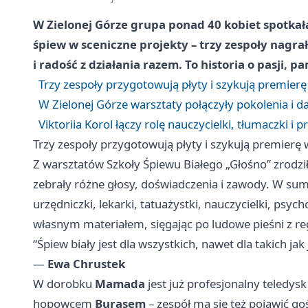
W Zielonej Górze grupa ponad 40 kobiet spotkała
śpiew w sceniczne projekty – trzy zespoły nagrał
i radość z działania razem. To historia o pasji, p
Trzy zespoły przygotowują płyty i szykują premier
W Zielonej Górze warsztaty połączyły pokolenia i d
Viktoriia Korol łączy rolę nauczycielki, tłumaczki i 
Trzy zespoły przygotowują płyty i szykują premierę
Z warsztatów Szkoły Śpiewu Białego „Głośno” zrodził
zebrały różne głosy, doświadczenia i zawody. W su
urzędniczki, lekarki, tatuażystki, nauczycielki, psy
własnym materiałem, sięgając po ludowe pieśni z re
“Śpiew biały jest dla wszystkich, nawet dla takich jak 
—
Ewa Chrustek
W dorobku
Mamada
jest już profesjonalny teledysk
hopowcem
Burasem
– zespół ma się też pojawić go