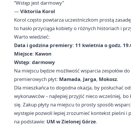
“Wstęp jest darmowy”
—
Viktoriia Korol
Korol często powtarza uczestniczkom prostą zasadę:
to hasło przyciąga kobiety o różnych historiach i pr
Warto wiedzieć:
Data i godzina premiery
:
11 kwietnia o godz. 19
Miejsce
:
Kawon
Wstęp
:
darmowy
Na miejscu będzie możliwość wsparcia zespołów do
premierowych płyt:
Mamada
,
Jarga
,
Mokosz
.
Dla mieszkańca to dogodna okazja, by posłuchać odś
wykonawców – najlepiej przyjść nieco wcześniej, bo
się. Zakup płyty na miejscu to prosty sposób wspa
występie pozwoli lepiej zrozumieć kontekst pieśni i p
na podstawie:
UM w Zielonej Górze
.