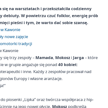
 się na warsztatach i przekształciła codzienny
y debiuty. W powietrzu czuć folklor, energię prób
amięci pieśni i tym, że warto dać sobie szansę.
ę w Kawonie
ały nowe zajęcie
promotorki tradycji
 w Kawonie
y się trzy zespoły –
Mamada
,
Mokosz
i
Jarga
– które
mie w grupie angażuje się ponad
40 kobiet
:
choterapeutki i inne. Każdy z zespołów pracował nad
gionów Europy i własne aranżacje.
ja!”
 do piosenki „Lipka” oraz twórcza współpraca z hip-
ścinnie na jego nowej płycie.
Mokosz
podkreśla