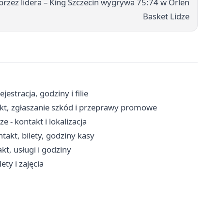
zez lidera – King Szczecin wygrywa 75:74 w Orlen
Basket Lidze
estracja, godziny i filie
kt, zgłaszanie szkód i przeprawy promowe
 - kontakt i lokalizacja
takt, bilety, godziny kasy
t, usługi i godziny
ety i zajęcia