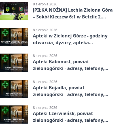
8 sierpnia 2026
[PIŁKA NOŻNA] Lechia Zielona Góra
– Sokół Kleczew 6:1 w Betclic 2.
lidze. Po przerwie gospodarze
urządzili sobie festiwal strzelecki
8 sierpnia 2026
Apteki w Zielonej Górze - godziny
otwarcia, dyżury, apteka
całodobowa
8 sierpnia 2026
Apteki Babimost, powiat
zielonogórski - adresy, telefony,
godziny otwarcia
8 sierpnia 2026
Apteki Bojadła, powiat
zielonogórski - adresy, telefony,
godziny otwarcia
8 sierpnia 2026
Apteki Czerwieńsk, powiat
zielonogórski - adresy, telefony,
godziny otwarcia