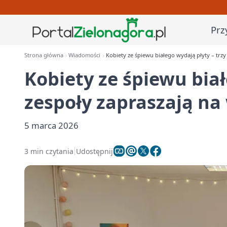
Prz
Strona główna
Wiadomości
Kobiety ze śpiewu białego wydają płyty – trz
Kobiety ze śpiewu biał
zespoły zapraszają na
5 marca 2026
3 min czytania
Udostępnij