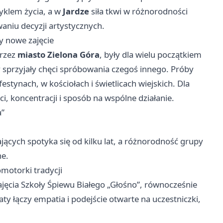
yklem życia, a w
Jardze
siła tkwi w różnorodności
niu decyzji artystycznych.
ły nowe zajęcie
przez
miasto Zielona Góra
, były dla wielu początkiem
sprzyjały chęci spróbowania czegoś innego. Próby
estynach, w kościołach i świetlicach wiejskich. Dla
ci, koncentracji i sposób na wspólne działanie.
a”
jących spotyka się od kilku lat, a różnorodność grupy
ne.
romotorki tradycji
ajęcia Szkoły Śpiewu Białego „Głośno”, równocześnie
ty łączy empatia i podejście otwarte na uczestniczki,