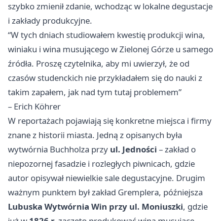
szybko zmienił zdanie, wchodząc w lokalne degustacje
i zakłady produkcyjne.
“W tych dniach studiowałem kwestię produkcji wina,
winiaku i wina musującego w Zielonej Górze u samego
źródła. Proszę czytelnika, aby mi uwierzył, że od
czasów studenckich nie przykładałem się do nauki z
takim zapałem, jak nad tym tutaj problemem”
– Erich Köhrer
W reportażach pojawiają się konkretne miejsca i firmy
znane z historii miasta. Jedną z opisanych była
wytwórnia Buchholza przy
ul. Jedności
– zakład o
niepozornej fasadzie i rozległych piwnicach, gdzie
autor opisywał niewielkie sale degustacyjne. Drugim
ważnym punktem był zakład Gremplera, późniejsza
Lubuska Wytwórnia Win przy ul. Moniuszki
, gdzie
już w
1826 r.
zaczęto produkować wina musujące