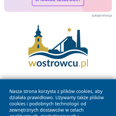
autopromocja
Nasza strona korzysta z plików cookies, aby
działała prawidłowo. Używamy także plików
cookies i podobnych technologii od
zewnętrznych dostawców w celach
Copyright © 2026 portalzielonagora.pl Wszystkie prawa