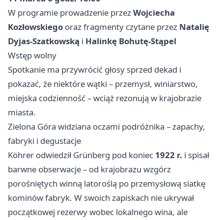
W programie prowadzenie przez
Wojciecha
Kozłowskiego
oraz fragmenty czytane przez
Natalię
Dyjas-Szatkowską
i
Halinkę Bohutę-Stąpel
Wstęp wolny
Spotkanie ma przywrócić głosy sprzed dekad i
pokazać, że niektóre wątki – przemysł, winiarstwo,
miejska codzienność – wciąż rezonują w krajobrazie
miasta.
Zielona Góra widziana oczami podróżnika – zapachy,
fabryki i degustacje
Köhrer odwiedził Grünberg pod koniec
1922 r.
i spisał
barwne obserwacje – od krajobrazu wzgórz
porośniętych winną latoroślą po przemysłową siatkę
kominów fabryk. W swoich zapiskach nie ukrywał
początkowej rezerwy wobec lokalnego wina, ale