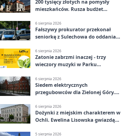
200 tysięcy złotych na pomysły
mieszkańców. Rusza budżet
obywatelski
6 sierpnia 2026
Fałszywy prokurator przekonał
seniorkę z Sulechowa do oddania
22 tys. zł
6 sierpnia 2026
Zatonie zabrzmi inaczej - trzy
wieczory muzyki w Parku
Książęcym
6 sierpnia 2026
Siedem elektrycznych
przegubowców dla Zielonej Góry.
To dopiero początek
6 sierpnia 2026
Dożynki z miejskim charakterem w
Ochli. Ewelina Lisowska gwiazdą
wydarzenia
5 sierpnia 2026