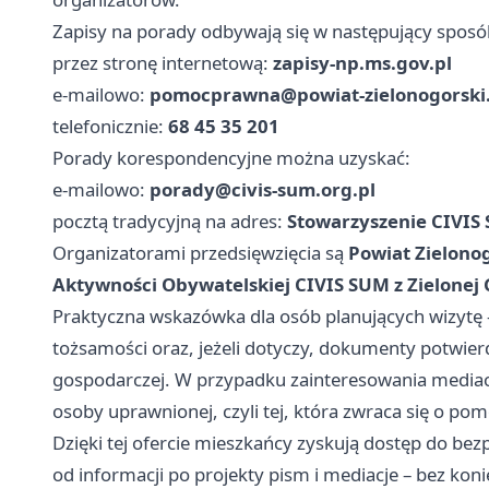
Zapisy na porady odbywają się w następujący sposó
przez stronę internetową:
zapisy-np.ms.gov.pl
e-mailowo:
pomocprawna@powiat-zielonogorski.
telefonicznie:
68 45 35 201
Porady korespondencyjne można uzyskać:
e-mailowo:
porady@civis-sum.org.pl
pocztą tradycyjną na adres:
Stowarzyszenie CIVIS 
Organizatorami przedsięwzięcia są
Powiat Zielono
Aktywności Obywatelskiej CIVIS SUM z Zielonej
Praktyczna wskazówka dla osób planujących wizytę
tożsamości oraz, jeżeli dotyczy, dokumenty potwier
gospodarczej. W przypadku zainteresowania mediacj
osoby uprawnionej, czyli tej, która zwraca się o pom
Dzięki tej ofercie mieszkańcy zyskują dostęp do bez
od informacji po projekty pism i mediacje – bez kon