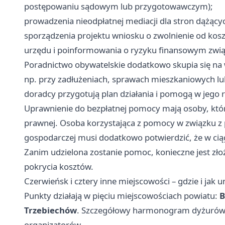
postępowaniu sądowym lub przygotowawczym);
prowadzenia nieodpłatnej mediacji dla stron dążąc
sporządzenia projektu wniosku o zwolnienie od ko
urzędu i poinformowania o ryzyku finansowym zw
Poradnictwo obywatelskie dodatkowo skupia się na
np. przy zadłużeniach, sprawach mieszkaniowych lu
doradcy przygotują plan działania i pomogą w jego re
Uprawnienie do bezpłatnej pomocy mają osoby, któr
prawnej. Osoba korzystająca z pomocy w związku z
gospodarczej musi dodatkowo potwierdzić, że w ciąg
Zanim udzielona zostanie pomoc, konieczne jest zł
pokrycia kosztów.
Czerwieńsk i cztery inne miejscowości – gdzie i jak 
Punkty działają w pięciu miejscowościach powiatu:
B
Trzebiechów
. Szczegółowy harmonogram dyżurów j
organizatorów.