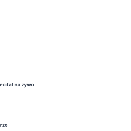
recital na żywo
órze