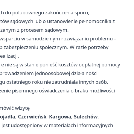
ych do polubownego zakończenia sporu;
sztów sądowych lub o ustanowienie pełnomocnika z
iązanym z procesem sądowym.
 wsparciu w samodzielnym rozwiązaniu problemu –
b zabezpieczeniu społecznym. W razie potrzeby
alizacji.
e nie są w stanie ponieść kosztów odpłatnej pomocy
 prowadzeniem jednoosobowej działalności
u ostatniego roku nie zatrudniała innych osób.
ożenie pisemnego oświadczenia o braku możliwości
umówić wizytę
ojadła
,
Czerwieńsk
,
Kargowa
,
Sulechów
,
est udostępniony w materiałach informacyjnych