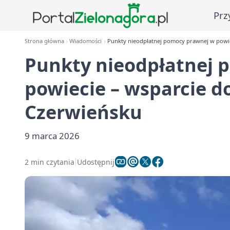
Prz
Strona główna
Wiadomości
Punkty nieodpłatnej pomocy prawnej w powie
Punkty nieodpłatnej 
powiecie – wsparcie d
Czerwieńsku
9 marca 2026
2 min czytania
Udostępnij