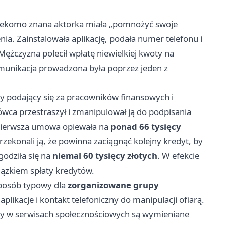
j rzekomo znana aktorka miała „pomnożyć swoje
nia. Zainstalowała aplikację, podała numer telefonu i
Mężczyzna polecił wpłatę niewielkiej kwoty na
munikacja prowadzona była poprzez jeden z
cy podający się za pracowników finansowych i
wca przestraszył i zmanipulował ją do podpisania
 pierwsza umowa opiewała na
ponad 66 tysięcy
przekonali ją, że powinna zaciągnąć kolejny kredyt, by
godziła się na
niemal 60 tysięcy złotych
. W efekcie
iązkiem spłaty kredytów.
 sposób typowy dla
zorganizowane grupy
plikacje i kontakt telefoniczny do manipulacji ofiarą.
y w serwisach społecznościowych są wymieniane