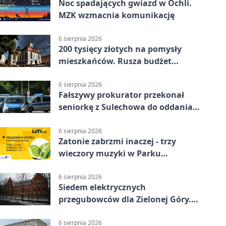
Noc spadających gwiazd w Ochli.
MZK wzmacnia komunikację
6 sierpnia 2026
200 tysięcy złotych na pomysły
mieszkańców. Rusza budżet
obywatelski
6 sierpnia 2026
Fałszywy prokurator przekonał
seniorkę z Sulechowa do oddania
22 tys. zł
6 sierpnia 2026
Zatonie zabrzmi inaczej - trzy
wieczory muzyki w Parku
Książęcym
6 sierpnia 2026
Siedem elektrycznych
przegubowców dla Zielonej Góry.
To dopiero początek
6 sierpnia 2026