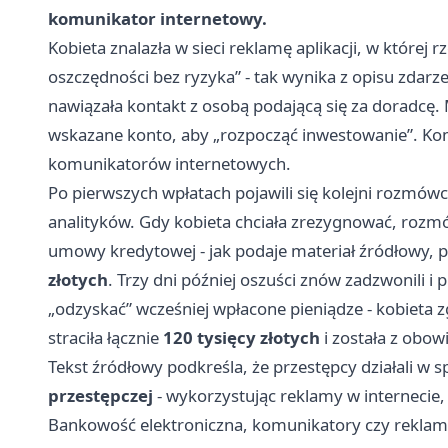
komunikator internetowy.
Kobieta znalazła w sieci reklamę aplikacji, w które
oszczędności bez ryzyka” - tak wynika z opisu zdarze
nawiązała kontakt z osobą podającą się za doradcę. 
wskazane konto, aby „rozpocząć inwestowanie”. Ko
komunikatorów internetowych.
Po pierwszych wpłatach pojawili się kolejni rozmów
analityków. Gdy kobieta chciała zrezygnować, rozmó
umowy kredytowej - jak podaje materiał źródłowy,
złotych
. Trzy dni później oszuści znów zadzwonili i 
„odzyskać” wcześniej wpłacone pieniądze - kobieta z
straciła łącznie
120 tysięcy złotych
i została z obow
Tekst źródłowy podkreśla, że przestępcy działali w
przestępczej
- wykorzystując reklamy w internecie, a
Bankowość elektroniczna, komunikatory czy reklam