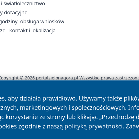
i światłolecznictwo
y dotacyjne
 godziny, obsługa wniosków
 - kontakt i lokalizacja
Copyright © 2026 portalzielonagora.pl Wszystkie prawa zastrzeżone
es, aby działała prawidłowo. Używamy także plik
News
Autorzy
Polityka Prywatności
Polityka Cookie
cznych, marketingowych i społecznościowych. Inf
 korzystanie ze strony lub klikając „Przechodzę 
ookies zgodnie z naszą
polityką prywatności
.
Zaaw