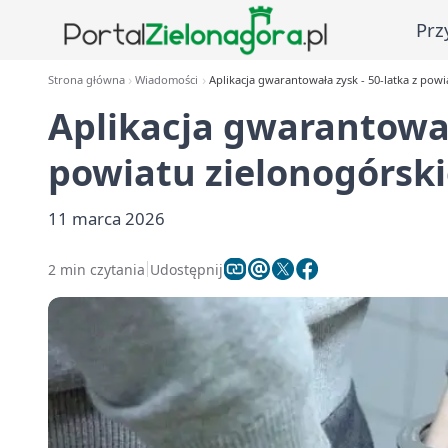
Prz
Strona główna
Wiadomości
Aplikacja gwarantowała zysk - 50-latka z powia
Aplikacja gwarantowała
powiatu zielonogórskie
11 marca 2026
2 min czytania
Udostępnij