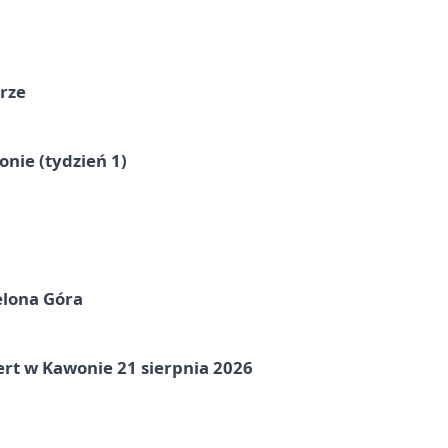
órze
nie (tydzień 1)
elona Góra
ert w Kawonie 21 sierpnia 2026