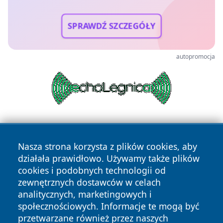
SPRAWDŹ SZCZEGÓŁY
autopromocja
Nasza strona korzysta z plików cookies, aby
działała prawidłowo. Używamy także plików
cookies i podobnych technologii od
zewnętrznych dostawców w celach
Copyright © 2026 portalzielonagora.pl Wszystkie prawa
analitycznych, marketingowych i
zastrzeżone.
społecznościowych. Informacje te mogą być
przetwarzane również przez naszych