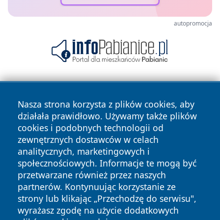
autopromocja
Nasza strona korzysta z plików cookies, aby
działała prawidłowo. Używamy także plików
cookies i podobnych technologii od
zewnętrznych dostawców w celach
Copyright © 2026 portalzielonagora.pl Wszystkie prawa
analitycznych, marketingowych i
zastrzeżone.
społecznościowych. Informacje te mogą być
przetwarzane również przez naszych
partnerów. Kontynuując korzystanie ze
Polityka
Polityka
News
Autorzy
strony lub klikając „Przechodzę do serwisu",
Prywatności
Cookies
wyrażasz zgodę na użycie dodatkowych