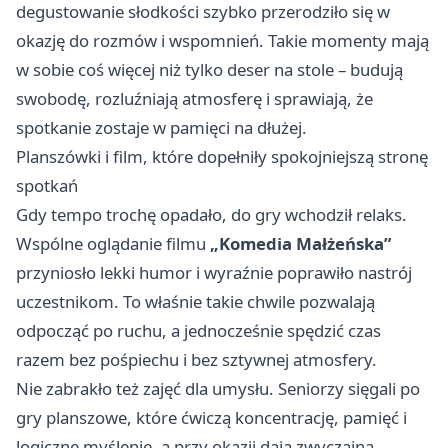
degustowanie słodkości szybko przerodziło się w
okazję do rozmów i wspomnień. Takie momenty mają
w sobie coś więcej niż tylko deser na stole – budują
swobodę, rozluźniają atmosferę i sprawiają, że
spotkanie zostaje w pamięci na dłużej.
Planszówki i film, które dopełniły spokojniejszą stronę
spotkań
Gdy tempo trochę opadało, do gry wchodził relaks.
Wspólne oglądanie filmu
„Komedia Małżeńska”
przyniosło lekki humor i wyraźnie poprawiło nastrój
uczestnikom. To właśnie takie chwile pozwalają
odpocząć po ruchu, a jednocześnie spędzić czas
razem bez pośpiechu i bez sztywnej atmosfery.
Nie zabrakło też zajęć dla umysłu. Seniorzy sięgali po
gry planszowe, które ćwiczą koncentrację, pamięć i
logiczne myślenie, a przy okazji dają zwyczajną