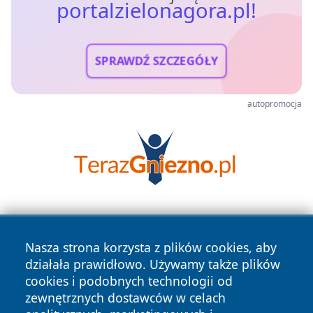
portalzielonagora.pl!
SPRAWDŹ SZCZEGÓŁY
autopromocja
Nasza strona korzysta z plików cookies, aby
działała prawidłowo. Używamy także plików
cookies i podobnych technologii od
zewnętrznych dostawców w celach
Copyright © 2026 portalzielonagora.pl Wszystkie prawa