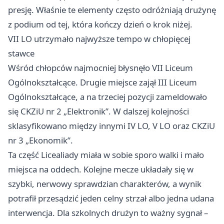
presję. Właśnie te elementy często odróżniają drużynę
z podium od tej, która kończy dzień o krok niżej.
VII LO utrzymało najwyższe tempo w chłopięcej
stawce
Wśród chłopców najmocniej błysnęło VII Liceum
Ogólnokształcące. Drugie miejsce zajął III Liceum
Ogólnokształcące, a na trzeciej pozycji zameldowało
się CKZiU nr 2 „Elektronik”. W dalszej kolejności
sklasyfikowano między innymi IV LO, V LO oraz CKZiU
nr 3 „Ekonomik”.
Ta część Licealiady miała w sobie sporo walki i mało
miejsca na oddech. Kolejne mecze układały się w
szybki, nerwowy sprawdzian charakterów, a wynik
potrafił przesądzić jeden celny strzał albo jedna udana
interwencja. Dla szkolnych drużyn to ważny sygnał –