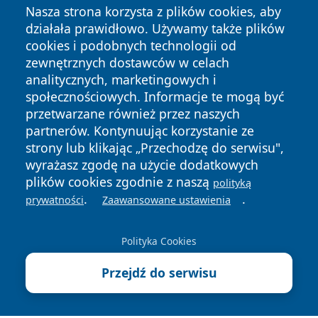
Nasza strona korzysta z plików cookies, aby
działała prawidłowo. Używamy także plików
cookies i podobnych technologii od
zewnętrznych dostawców w celach
analitycznych, marketingowych i
Copyright © 2026 portalzielonagora.pl Wszystkie prawa
społecznościowych. Informacje te mogą być
zastrzeżone.
przetwarzane również przez naszych
partnerów. Kontynuując korzystanie ze
strony lub klikając „Przechodzę do serwisu",
Polityka
Polityka
News
Autorzy
wyrażasz zgodę na użycie dodatkowych
Prywatności
Cookies
plików cookies zgodnie z naszą
polityką
.
.
prywatności
Zaawansowane ustawienia
Polityka Cookies
Przejdź do serwisu