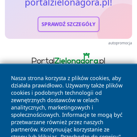
portalzielonagora.pl!
SPRAWDŹ SZCZEGÓŁY
autopromocja
Nasza strona korzysta z plików cookies, aby
działała prawidłowo. Używamy także plików
cookies i podobnych technologii od
zewnętrznych dostawców w celach
analitycznych, marketingowych i
społecznościowych. Informacje te mogą być
Copyright © 2026 portalzielonagora.pl Wszystkie prawa
przetwarzane również przez naszych
zastrzeżone.
partnerów. Kontynuując korzystanie ze
strony lub klikając „Przechodzę do serwisu",