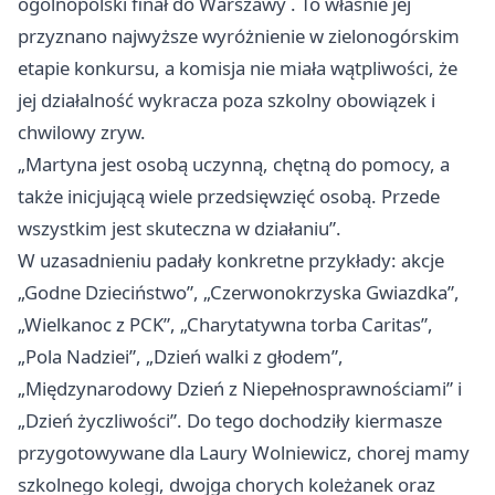
ogólnopolski finał do
Warszawy
. To właśnie jej
przyznano najwyższe wyróżnienie w zielonogórskim
etapie konkursu, a komisja nie miała wątpliwości, że
jej działalność wykracza poza szkolny obowiązek i
chwilowy zryw.
„Martyna jest osobą uczynną, chętną do pomocy, a
także inicjującą wiele przedsięwzięć osobą. Przede
wszystkim jest skuteczna w działaniu”.
W uzasadnieniu padały konkretne przykłady: akcje
„Godne Dzieciństwo”, „Czerwonokrzyska Gwiazdka”,
„Wielkanoc z PCK”, „Charytatywna torba Caritas”,
„Pola Nadziei”, „Dzień walki z głodem”,
„Międzynarodowy Dzień z Niepełnosprawnościami” i
„Dzień życzliwości”. Do tego dochodziły kiermasze
przygotowywane dla Laury Wolniewicz, chorej mamy
szkolnego kolegi, dwojga chorych koleżanek oraz