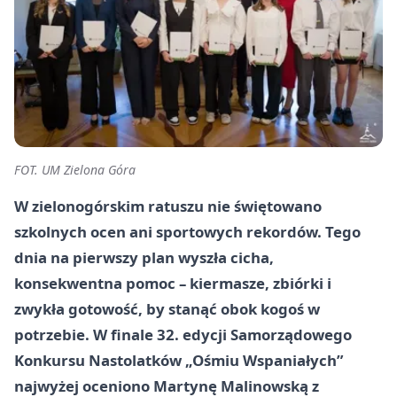
FOT. UM Zielona Góra
W zielonogórskim ratuszu nie świętowano
szkolnych ocen ani sportowych rekordów. Tego
dnia na pierwszy plan wyszła cicha,
konsekwentna pomoc – kiermasze, zbiórki i
zwykła gotowość, by stanąć obok kogoś w
potrzebie. W finale 32. edycji Samorządowego
Konkursu Nastolatków „Ośmiu Wspaniałych”
najwyżej oceniono Martynę Malinowską z