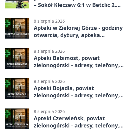
– Sokół Kleczew 6:1 w Betclic 2.
lidze. Po przerwie gospodarze
urządzili sobie festiwal strzelecki
8 sierpnia 2026
Apteki w Zielonej Górze - godziny
otwarcia, dyżury, apteka
całodobowa
8 sierpnia 2026
Apteki Babimost, powiat
zielonogórski - adresy, telefony,
godziny otwarcia
8 sierpnia 2026
Apteki Bojadła, powiat
zielonogórski - adresy, telefony,
godziny otwarcia
8 sierpnia 2026
Apteki Czerwieńsk, powiat
zielonogórski - adresy, telefony,
godziny otwarcia