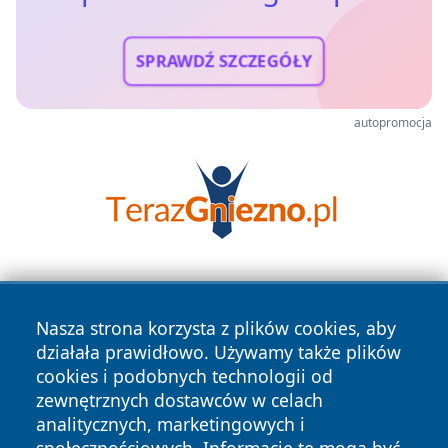
SPRAWDŹ SZCZEGÓŁY
autopromocja
Nasza strona korzysta z plików cookies, aby
działała prawidłowo. Używamy także plików
cookies i podobnych technologii od
zewnętrznych dostawców w celach
Copyright © 2026 portalzielonagora.pl Wszystkie prawa
analitycznych, marketingowych i
zastrzeżone.