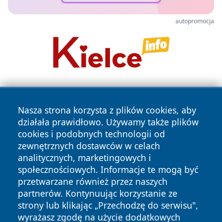
autopromocja
Nasza strona korzysta z plików cookies, aby
działała prawidłowo. Używamy także plików
cookies i podobnych technologii od
zewnętrznych dostawców w celach
Copyright © 2026 portalzielonagora.pl Wszystkie prawa
analitycznych, marketingowych i
zastrzeżone.
społecznościowych. Informacje te mogą być
przetwarzane również przez naszych
partnerów. Kontynuując korzystanie ze
Polityka
Polityka
News
Autorzy
strony lub klikając „Przechodzę do serwisu",
Prywatności
Cookies
wyrażasz zgodę na użycie dodatkowych