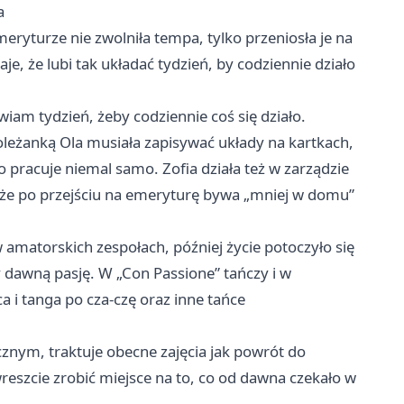
a
meryturze nie zwolniła tempa, tylko przeniosła je na
je, że lubi tak układać tydzień, by codziennie działo
wiam tydzień, żeby codziennie coś się działo.
oleżanką Ola musiała zapisywać układy na kartkach,
o pracuje niemal samo. Zofia działa też w zarządzie
że po przejściu na emeryturę bywa „mniej w domu”
w amatorskich zespołach, później życie potoczyło się
y dawną pasję. W „Con Passione” tańczy i w
a i tanga po cza-czę oraz inne tańce
cznym, traktuje obecne zajęcia jak powrót do
reszcie zrobić miejsce na to, co od dawna czekało w