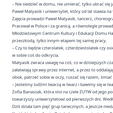
– Nie siedzieć w domu, nie umierać, tylko ubrać się j
Paweł Matyasik i uniwersytet, który od lat stawia na 
Zajęcia prowadzi Paweł Matyasik, tancerz, choreogra
Pracował w Polsce i za granicą, a równolegle prowad
Młodzieżowym Centrum Kultury i Edukacji Domu Harce
przeszkodą, tylko innym etapem tej samej pracy.
– Czy to będzie czterolatek, czterdziestolatek czy o
w sobie coś do odkrycia.
Matyasik zwraca uwagę na coś, co w dzisiejszych cz
załatwiają sprawy przez internet, a przez to oddalaj
obok, patrzeć sobie w oczy, ruszać się razem, śmiać
– Jesteśmy ludźmi twarzą w twarz i bawimy się w tea
Zofia Banaszak, która stoi na czele ZUTW od jego po
towarzyszy uniwersytetowi od pierwszych dni. Według
Dziś działa tam pięć grup tanecznych, a jeszcze nie