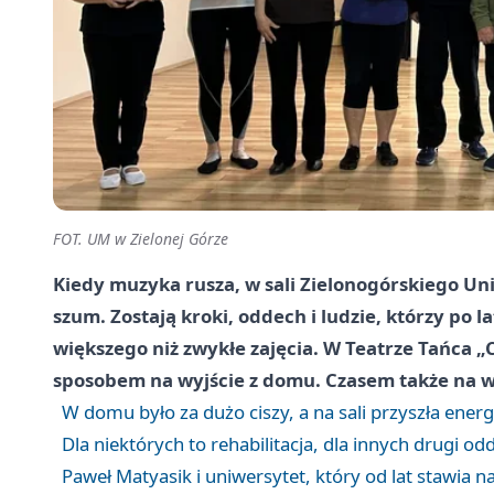
FOT. UM w Zielonej Górze
Kiedy muzyka rusza, w sali Zielonogórskiego Un
szum. Zostają kroki, oddech i ludzie, którzy po l
większego niż zwykłe zajęcia. W Teatrze Tańca „
sposobem na wyjście z domu. Czasem także na w
W domu było za dużo ciszy, a na sali przyszła energ
Dla niektórych to rehabilitacja, dla innych drugi od
Paweł Matyasik i uniwersytet, który od lat stawia na