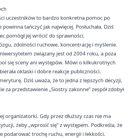
ech
zęści uczestników to bardzo konkretna pomoc po
 powinna tańczyć jak najwięcej. Posłuchała. Dziś
iec pomógł jej wrócić do sprawności.
ózgu, zdolności ruchowe, koncentrację i myślenie.
uniwersytetem związany jest od 2004 roku, a poza
e boi się sceny ani występów. Mówi o kilkukrotnych
ierała oklaski i dobre reakcje publiczności.
eryturę. Dziś uważa, że to jedna z lepszych decyzji,
ie za przedstawienie „Siostry zakonne” zespół zdobył
hej organizatorki. Gdy przez dłuższy czas nie ma
tucji, żeby „wprosić się” z występem. Podkreśla, że
że podarować trochę ruchu, energii i lekkości.