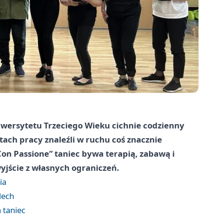
iwersytetu Trzeciego Wieku cichnie codzienny
atach pracy znaleźli w ruchu coś znacznie
Con Passione” taniec bywa terapią, zabawą i
yjście z własnych ograniczeń.
ia
dech
 taniec