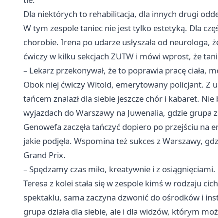
Dla niektórych to rehabilitacja, dla innych drugi odd
W tym zespole taniec nie jest tylko estetyką. Dla c
chorobie. Irena po udarze usłyszała od neurologa, że
ćwiczy w kilku sekcjach ZUTW i mówi wprost, że tan
– Lekarz przekonywał, że to poprawia pracę ciała, m
Obok niej ćwiczy Witold, emerytowany policjant. Z 
tańcem znalazł dla siebie jeszcze chór i kabaret. Ni
wyjazdach do
Warszawy
na Juwenalia, gdzie grupa zb
Genowefa zaczęła tańczyć dopiero po przejściu na em
jakie podjęła. Wspomina też sukces z Warszawy, gdz
Grand Prix.
– Spędzamy czas miło, kreatywnie i z osiągnięciami.
Teresa z kolei stała się w zespole kimś w rodzaju cic
spektaklu, sama zaczyna dzwonić do ośrodków i insty
grupa działa dla siebie, ale i dla widzów, którym mo