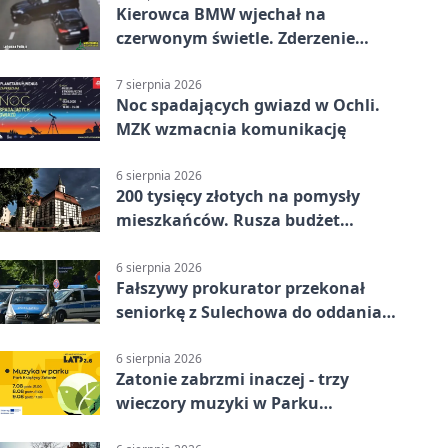
Kierowca BMW wjechał na
czerwonym świetle. Zderzenie
nagrały kamery
7 sierpnia 2026
Noc spadających gwiazd w Ochli.
MZK wzmacnia komunikację
6 sierpnia 2026
200 tysięcy złotych na pomysły
mieszkańców. Rusza budżet
obywatelski
6 sierpnia 2026
Fałszywy prokurator przekonał
seniorkę z Sulechowa do oddania
22 tys. zł
6 sierpnia 2026
Zatonie zabrzmi inaczej - trzy
wieczory muzyki w Parku
Książęcym