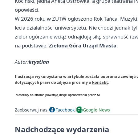
Kociński, jedną Aneta Ostrówka, a grupa teatralna P
opowieści.
W 2026 roku w ZUTW ogłoszono Rok Tańca, Muzyki i
lecia działalności uniwersytetu. Nie chodzi jednak ty
zielonogórzanie wciąż odnajdują siłę, sprawność i z
na podstawie:
Zielona Góra Urząd Miasta
.
Autor:
krystian
Ilustracja wykorzystana w artykule została pobrana z zewnętr
dotyczących praw do zdjęcia prosimy o
kontakt
.
Zaobserwuj nas!
Facebook
Google News
Nadchodzące wydarzenia