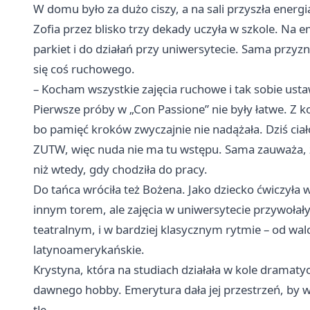
W domu było za dużo ciszy, a na sali przyszła energi
Zofia przez blisko trzy dekady uczyła w szkole. Na e
parkiet i do działań przy uniwersytecie. Sama przyzna
się coś ruchowego.
– Kocham wszystkie zajęcia ruchowe i tak sobie usta
Pierwsze próby w „Con Passione” nie były łatwe. Z k
bo pamięć kroków zwyczajnie nie nadążała. Dziś ciał
ZUTW, więc nuda nie ma tu wstępu. Sama zauważa, 
niż wtedy, gdy chodziła do pracy.
Do tańca wróciła też Bożena. Jako dziecko ćwiczyła 
innym torem, ale zajęcia w uniwersytecie przywołał
teatralnym, i w bardziej klasycznym rytmie – od walc
latynoamerykańskie.
Krystyna, która na studiach działała w kole dramaty
dawnego hobby. Emerytura dała jej przestrzeń, by w
tle.