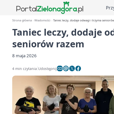
Prz
Strona główna
Wiadomości
Taniec leczy, dodaje odwagi i trzyma senioró
Taniec leczy, dodaje o
seniorów razem
8 maja 2026
4 min czytania
Udostępnij