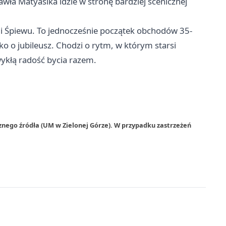
awła Matyasika idzie w stronę bardziej scenicznej
 Śpiewu. To jednocześnie początek obchodów 35-
lko o jubileusz. Chodzi o rytm, w którym starsi
wykłą radość bycia razem.
znego źródła (UM w Zielonej Górze). W przypadku zastrzeżeń