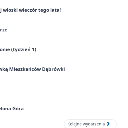
włoski wieczór tego lata!
órze
nie (tydzień 1)
rywką Mieszkańców Dąbrówki
elona Góra
Kolejne wydarzenia