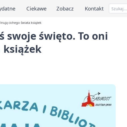
ydatne
Ciekawe
Zobacz
Kontakt
ilnują cichego świata książek
ś swoje święto. To oni
a książek