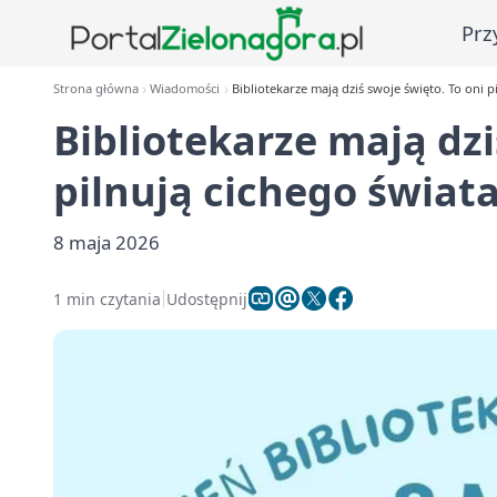
Prz
Strona główna
Wiadomości
Bibliotekarze mają dziś swoje święto. To oni p
Bibliotekarze mają dzi
pilnują cichego świat
8 maja 2026
1 min czytania
Udostępnij