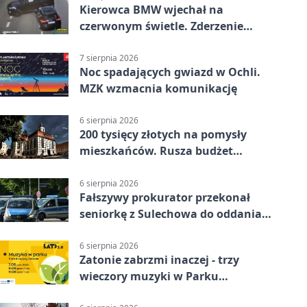
Kierowca BMW wjechał na
czerwonym świetle. Zderzenie
nagrały kamery
7 sierpnia 2026
Noc spadających gwiazd w Ochli.
MZK wzmacnia komunikację
6 sierpnia 2026
200 tysięcy złotych na pomysły
mieszkańców. Rusza budżet
obywatelski
6 sierpnia 2026
Fałszywy prokurator przekonał
seniorkę z Sulechowa do oddania
22 tys. zł
6 sierpnia 2026
Zatonie zabrzmi inaczej - trzy
wieczory muzyki w Parku
Książęcym