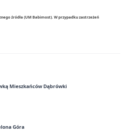
rznego źródła (UM Babimost). W przypadku zastrzeżeń
rywką Mieszkańców Dąbrówki
elona Góra