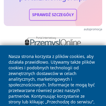
SPRAWDŹ SZCZEGÓŁY
autopromocja
Nasza strona korzysta z plików cookies, aby
działała prawidłowo. Używamy także plików
cookies i podobnych technologii od
zewnętrznych dostawców w celach
analitycznych, marketingowych i
społecznościowych. Informacje te mogą być
Copyright © 2026 portalzielonagora.pl Wszystkie prawa
zastrzeżone.
przetwarzane również przez naszych
partnerów. Kontynuując korzystanie ze
strony lub klikając „Przechodzę do serwisu",
Polityka
Polityka