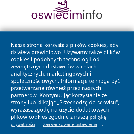
Nasza strona korzysta z plików cookies, aby
działała prawidłowo. Używamy także plików
cookies i podobnych technologii od
zewnętrznych dostawców w celach
Copyright © 2026 portalzielonagora.pl Wszystkie prawa
analitycznych, marketingowych i
zastrzeżone.
społecznościowych. Informacje te mogą być
przetwarzane również przez naszych
partnerów. Kontynuując korzystanie ze
Polityka
Polityka
News
Autorzy
strony lub klikając „Przechodzę do serwisu",
Prywatności
Cookies
wyrażasz zgodę na użycie dodatkowych
plików cookies zgodnie z naszą
polityką
.
.
prywatności
Zaawansowane ustawienia