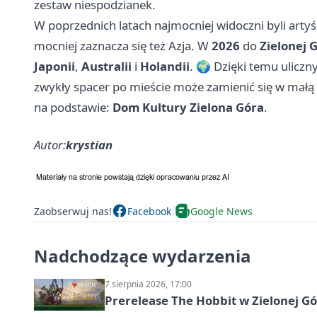
zestaw niespodzianek.
W poprzednich latach najmocniej widoczni byli artyś
mocniej zaznacza się też Azja. W
2026
do
Zielonej 
Japonii
,
Australii
i
Holandii
. 🌍 Dzięki temu ulicz
zwykły spacer po mieście może zamienić się w małą 
na podstawie:
Dom Kultury Zielona Góra
.
Autor:
krystian
Zaobserwuj nas!
Facebook
Google News
Nadchodzące wydarzenia
7 sierpnia 2026, 17:00
Prerelease The Hobbit w Zielonej G