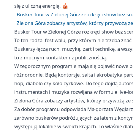
się z uliczną energią. 🎪
Busker Tour w Zielonej Górze rozkręci show bez s
Zielona Góra zobaczy artystów, którzy przywożą ze
Busker Tour w Zielonej Górze rozkręci show bez sc
To ten rodzaj festiwalu, przy którym nie trzeba znać
Buskerzy łączą ruch, muzykę, żart i technikę, a wszy
to z mocnym kontaktem z publicznością.
W tegorocznym programie mają się pojawić nowe pr
różnorodnie. Będą kontorsje, salta i akrobatyka part
hop, diabolo czy koło cyrkowe. Do tego dojdą auto
instrumentach i muzyka rozwijana w formule live-l
Zielona Góra zobaczy artystów, którzy przywożą ze 
Za dobór programu odpowiada Małgorzata Węglarz, 
zarówno buskerów podróżujących za latem z kontynen
występują lokalnie w swoich krajach. To właśnie dla