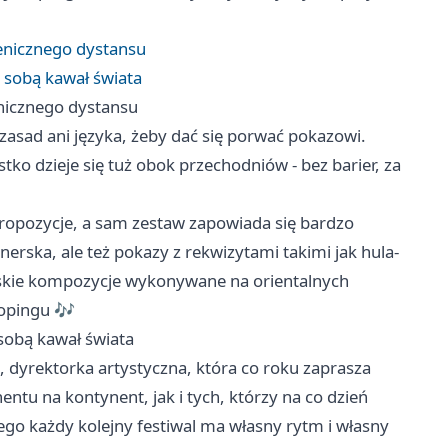
cenicznego dystansu
 sobą kawał świata
enicznego dystansu
 zasad ani języka, żeby dać się porwać pokazowi.
stko dzieje się tuż obok przechodniów - bez barier, za
opozycje, a sam zestaw zapowiada się bardzo
nerska, ale też pokazy z rekwizytami takimi jak hula-
rskie kompozycje wykonywane na orientalnych
oopingu 🎶
sobą kawał świata
dyrektorka artystyczna, która co roku zaprasza
tu na kontynent, jak i tych, którzy na co dzień
tego każdy kolejny festiwal ma własny rytm i własny