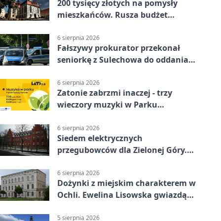
200 tysięcy złotych na pomysły
mieszkańców. Rusza budżet
obywatelski
6 sierpnia 2026
Fałszywy prokurator przekonał
seniorkę z Sulechowa do oddania
22 tys. zł
6 sierpnia 2026
Zatonie zabrzmi inaczej - trzy
wieczory muzyki w Parku
Książęcym
6 sierpnia 2026
Siedem elektrycznych
przegubowców dla Zielonej Góry.
To dopiero początek
6 sierpnia 2026
Dożynki z miejskim charakterem w
Ochli. Ewelina Lisowska gwiazdą
wydarzenia
5 sierpnia 2026