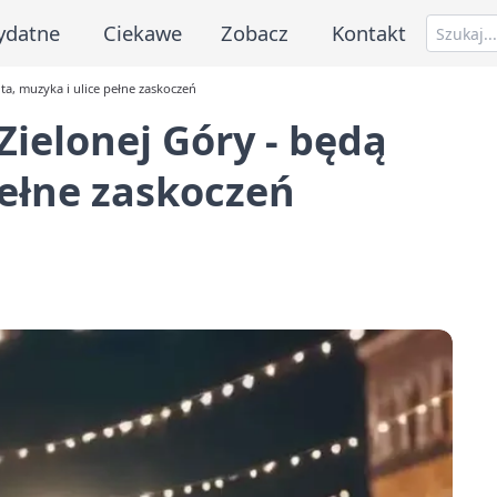
ydatne
Ciekawe
Zobacz
Kontakt
ta, muzyka i ulice pełne zaskoczeń
Zielonej Góry - będą
pełne zaskoczeń